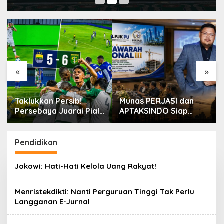
«
»
Taklukkan Persib!
Munas PERJASI dan
Persebaya Juarai Piala
APTAKSINDO Siap
Presiden 2026
Digelar, Bahas
Regenerasi hingga
Revisi AD/ART
Pendidikan
Jokowi: Hati-Hati Kelola Uang Rakyat!
Menristekdikti: Nanti Perguruan Tinggi Tak Perlu
Langganan E-Jurnal