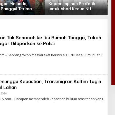
ngan Melanda,
Kepemimpinan Profetik
M
Panggul Terima
untuk Abad Kedua NU
A
iter Air
san Tak Senonoh ke Ibu Rumah Tangga, Tokoh
gor Dilaporkan ke Polisi
 – Seorang tokoh masyarakat berinisial HF di Desa Sumur Batu,
enunggu Kepastian, Transmigran Kaltim Tagih
al Lahan
 2026
B
Y
A.com – Harapan memperoleh kepastian hukum atas tanah yang
C
A
K
R