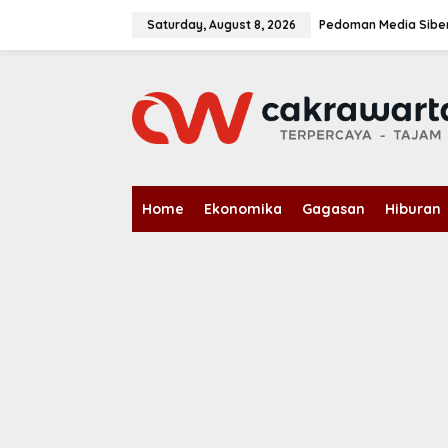
S
k
Saturday, August 8, 2026
Pedoman Media Sibe
i
p
t
o
c
o
n
t
e
n
Home
Ekonomika
Gagasan
Hiburan
t