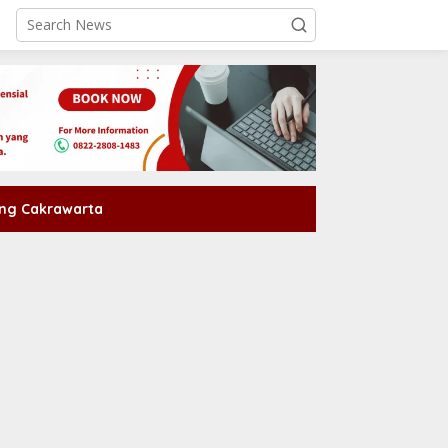
ng Cakrawarta