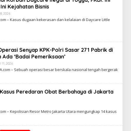
Ini Kejahatan Bisnis
28, 2026
B
Y
m – Kasus dugaan kekerasan dan kelalaian di Daycare Little
C
A
K
R
A
W
A
perasi Senyap KPK-Polri Sasar 271 Pabrik di
R
T
 Ada ‘Badai Pemeriksaan’
A
l 11, 2026
B
Y
com – Sebuah operasi besar berskala nasional tengah bergerak
C
A
K
R
A
4 Kasus Peredaran Obat Berbahaya di Jakarta
W
A
R
T
A
om – Kepolisian Resor Metro Jakarta Utara mengungkap 14 kasus