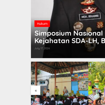
Hukum
DIN
Simposium Nasional
kses
Kejahatan SDA-LH, 
Irhamni: Jadi Refer
July 17, 2026
Penindakan
«