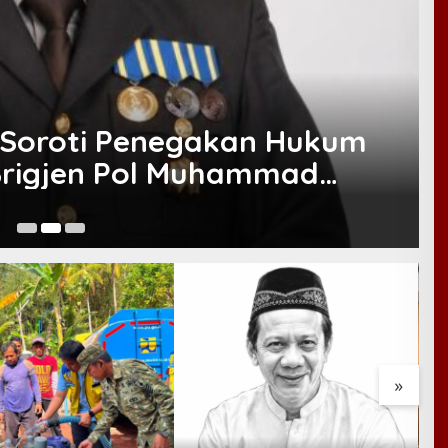
 Soroti Penegakan Hukum
Brigjen Pol Muhammad
ensi Memperkuat Strategi
Ju
»