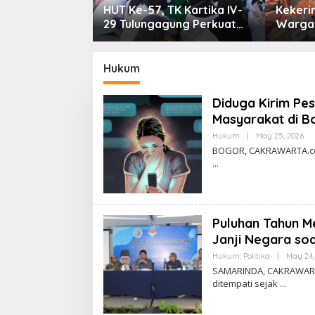
in Komisi
HUT Ke-57, TK Kartika IV-
Kekeri
 PERADIN
29 Tulungagung Perkuat
Warga 
kan Lima
Pendidikan Karakter Anak
8.000 L
luas Akses
kum
Hukum
Diduga Kirim Pe
Masyarakat di Bo
Hukum
|
May 25, 2026
B
Y
BOGOR, CAKRAWARTA.com
C
A
K
R
A
W
A
Puluhan Tahun M
R
T
Janji Negara so
A
Hukum
,
Politika
|
May 24,
SAMARINDA, CAKRAWART
ditempati sejak