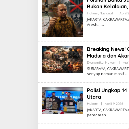
R
T
Bukan Kelalaian, 
A
Hukum
,
Nasional
|
April 
JAKARTA, CAKRAWARTA.co
Aresha,
Breaking News! O
Madura dan Akan
Ekonomika
,
Hukum
|
Apri
SURABAYA, CAKRAWARTA.
senyap namun masif
Polisi Ungkap 1
Utara
Hukum
|
April 9, 2026
B
Y
JAKARTA, CAKRAWARTA.c
C
peredaran
A
K
R
A