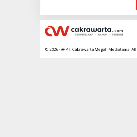
W
A
R
T
A
© 2026 - @ PT. Cakrawarta Megah Mediatama. All 