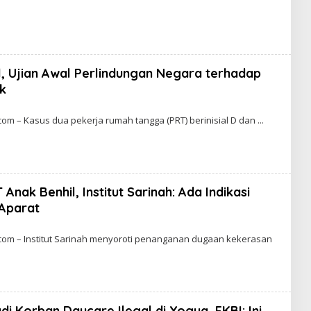
l, Ujian Awal Perlindungan Negara terhadap
k
m – Kasus dua pekerja rumah tangga (PRT) berinisial D dan
Anak Benhil, Institut Sarinah: Ada Indikasi
 Aparat
om – Institut Sarinah menyoroti penanganan dugaan kekerasan
di Korban Daycare Ilegal di Yogya, FKBI: Ini