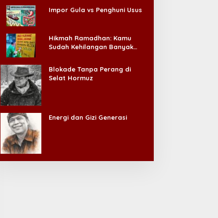
emetakan Lagu Tilawah
Hasran Pimpin Komisi
Impor Gula vs Penghuni Usus
l-Qur’an
Pengabdian PERADIN
Jatim, Siapkan Lima
Program Perluas Akses
Hikmah Ramadhan: Kamu
Bantuan Hukum
Sudah Kehilangan Banyak
Hal, Jangan Sampai
Kehilangan Diri Sendiri!
Blokade Tanpa Perang di
Selat Hormuz
Energi dan Gizi Generasi