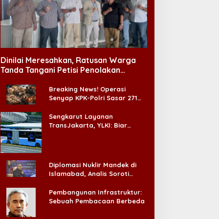
Hukum
Dinilai Meresahkan, Ratusan Warga
PDKN Desak Prabowo Evaluasi 
Tanda Tangani Petisi Penolakan
Tempat Hiburan Malam di CitraLand
Usulkan Tjokorda Ngurah Agun
Breaking News! Operasi
Pengganti
Senyap KPK-Polri Sasar 271
ly 15, 2026
Pabrik di Madura dan Akan
Ada ‘Badai Pemeriksaan’
Sengkarut Layanan
TransJakarta, YLKI: Biar
Cepat, Adakan Forum Dialog
Konsumen!
Diplomasi Nuklir Mandek di
Islamabad, Analis Soroti
Standar Ganda Washington
Pembangunan Infrastruktur:
Sebuah Pembacaan Berbeda