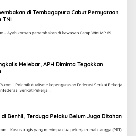
A
W
A
nembakan di Tembagapura Cabut Pernyataan
R
T
n TNI
A
om – Ayah korban penembakan di kawasan Camp Wini MP 69
engkalis Melebar, APH Diminta Tegakkan
m
.com – Polemik dualisme kepengurusan Federasi Serikat Pekerja
nfederasi Serikat Pekerja
 di Benhil, Terduga Pelaku Belum Juga Ditahan
om – Kasus tragis yang menimpa dua pekerja rumah tangga (PRT)