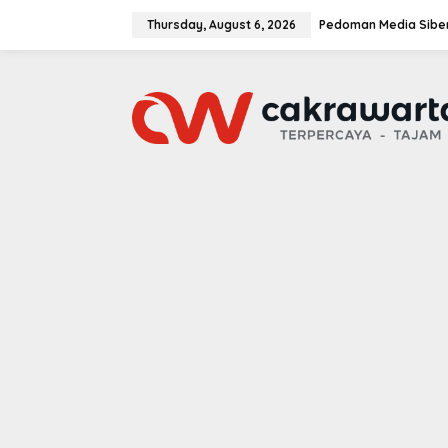
S
k
Thursday, August 6, 2026
Pedoman Media Sibe
i
p
t
o
c
o
n
t
e
n
t