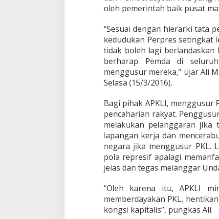
n
oleh pemerintah baik pusat m
B
u
“Sesuai dengan hierarki tata 
k
kedudukan Perpres setingkat l
a
n
tidak boleh lagi berlandaskan
G
berharap Pemda di seluruh
u
menggusur mereka,” ujar Ali M
s
Selasa (15/3/2016).
u
r
P
Bagi pihak APKLI, menggusur 
K
pencaharian rakyat. Penggusu
L
melakukan pelanggaran jika
lapangan kerja dan mencerabut
negara jika menggusur PKL. 
pola represif apalagi memanf
jelas dan tegas melanggar Un
“Oleh karena itu, APKLI m
memberdayakan PKL, hentikan
kongsi kapitalis”, pungkas Ali.