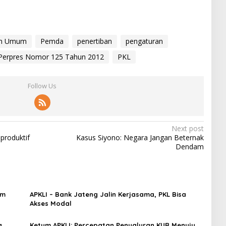
an Umum
Pemda
penertiban
pengaturan
Perpres Nomor 125 Tahun 2012
PKL
Follow Us
Next post
produktif
Kasus Siyono: Negara Jangan Beternak
Dendam
om
APKLI – Bank Jateng Jalin Kerjasama, PKL Bisa
Akses Modal
a
Ketum APKLI: Percepatan Penyaluran KUR Menuju