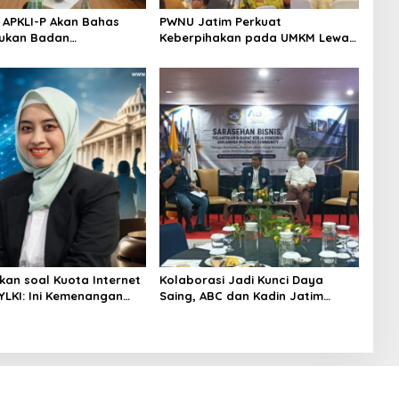
 APKLI-P Akan Bahas
PWNU Jatim Perkuat
ukan Badan
Keberpihakan pada UMKM Lewat
mian UMKM RI, Dinilai
Ekonomi Pancasila
Hadapi Bonus Demografi
kan soal Kuota Internet
Kolaborasi Jadi Kunci Daya
YLKI: Ini Kemenangan
Saing, ABC dan Kadin Jatim
n
Serukan Penguatan Ekosistem
Usaha