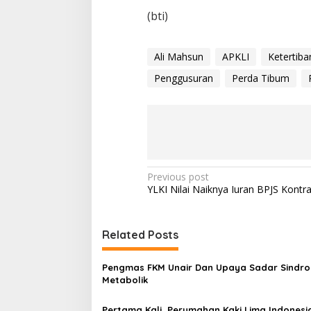
(bti)
Ali Mahsun
APKLI
Ketertib
Penggusuran
Perda Tibum
P
Previous post
YLKI Nilai Naiknya Iuran BPJS Kontra
o
s
t
Related Posts
n
Pengmas FKM Unair Dan Upaya Sadar Sindr
a
Metabolik
v
Pertama Kali, Perumahan Kaki Lima Indonesi