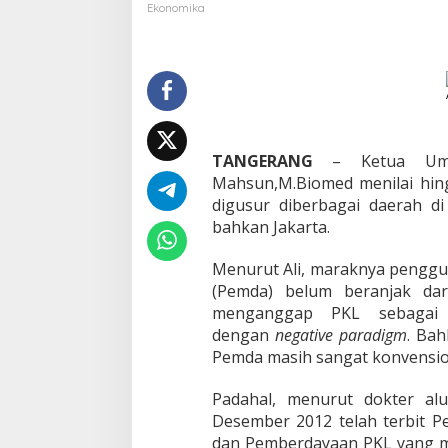
r
Ekonomika
P
e
r
p
r
e
s
,
TANGERANG
– Ketua Umum 
P
Mahsun,M.Biomed menilai hing
e
digusur diberbagai daerah di
m
d
bahkan Jakarta.
a
W
Menurut Ali, maraknya penggu
a
(Pemda) belum beranjak dar
j
menganggap PKL sebagai
i
b
dengan
negative paradigm
. Bah
A
Pemda masih sangat konvensio
t
u
Padahal, menurut dokter alu
r
Desember 2012 telah terbit 
d
a
dan Pemberdayaan PKL yang m