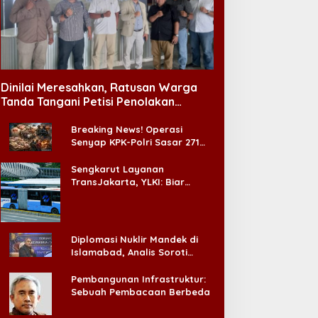
Dinilai Meresahkan, Ratusan Warga
Tanda Tangani Petisi Penolakan
Tempat Hiburan Malam di CitraLand
Breaking News! Operasi
Senyap KPK-Polri Sasar 271
Pabrik di Madura dan Akan
Ada ‘Badai Pemeriksaan’
Sengkarut Layanan
TransJakarta, YLKI: Biar
Cepat, Adakan Forum Dialog
Konsumen!
Diplomasi Nuklir Mandek di
Islamabad, Analis Soroti
Standar Ganda Washington
Pembangunan Infrastruktur:
Sebuah Pembacaan Berbeda