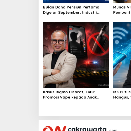
Bulan Dana Pensiun Pertama
Munas VI
Digelar September, Industri
Pembent
Perkuat Ekosistem Pensiun
Perekono
Berkelanjutan
Penting 
Kasus Bigmo Disorot, FKBI:
MK Putus
Promosi Vape kepada Anak
Hangus, 
Berpotensi Masuk Ranah Pidana
Konsume