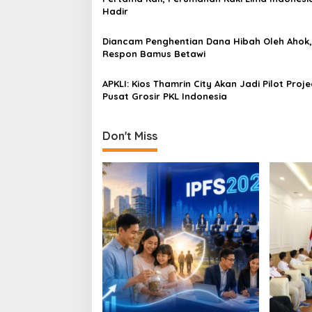
i
Hadir
g
a
Diancam Penghentian Dana Hibah Oleh Ahok, 
Respon Bamus Betawi
t
i
APKLI: Kios Thamrin City Akan Jadi Pilot Proje
Pusat Grosir PKL Indonesia
o
n
Don't Miss