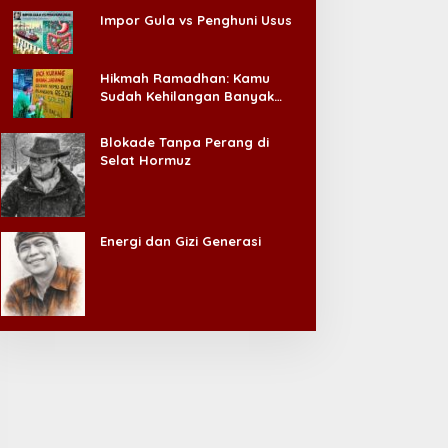
Impor Gula vs Penghuni Usus
Hikmah Ramadhan: Kamu
Sudah Kehilangan Banyak
Hal, Jangan Sampai
Kehilangan Diri Sendiri!
Blokade Tanpa Perang di
Selat Hormuz
Energi dan Gizi Generasi