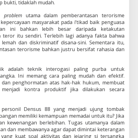
p bukti, tidaklah mudah.
i,
problem
utama dalam pemberantasan terorisme
kepercayaan masyarakat pada i’tikad baik penguasa
ran ini bahkan lebih besar daripada ketakutan
eror itu sendiri. Terlebih lagi adanya fakta bahwa
emah dan diskriminatif disana-sini. Sementara itu,
tasan terorisme bahkan justru bersifat rahasia dan
sik adalah teknik interogasi paling purba untuk
ngka. Ini memang cara paling mudah dan efektif.
dan penghormatan atas hak-hak hukum, membuat
 menjadi kontra produktif jika dilakukan secara
 personil Densus 88 yang menjadi ujung tombak
apangan memiliki kemampuan memadai untuk itu? Jika
ikan kewenangan berlebihan. Tugas utamanya dalam
an dan membawanya agar dapat dimintai keterangan
yang kuat soal aktivitas dan jejaring si tersangka