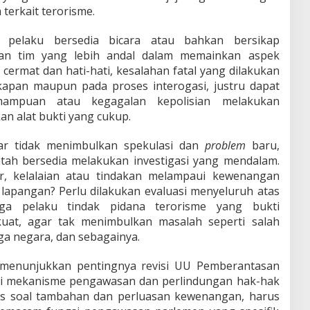
erkait terorisme.
r pelaku bersedia bicara atau bahkan bersikap
pkan tim yang lebih andal dalam memainkan aspek
k cermat dan hati-hati, kesalahan fatal yang dilakukan
apan maupun pada proses interogasi, justru dapat
mampuan atau kegagalan kepolisian melakukan
 alat bukti yang cukup.
ar tidak menimbulkan spekulasi dan
problem
baru,
ntah bersedia melakukan investigasi yang mendalam.
r, kelalaian atau tindakan melampaui kewenangan
i lapangan? Perlu dilakukan evaluasi menyeluruh atas
ga pelaku tindak pidana terorisme yang bukti
uat, agar tak menimbulkan masalah seperti salah
a negara, dan sebagainya.
a menunjukkan pentingnya revisi UU Pemberantasan
i mekanisme pengawasan dan perlindungan hak-hak
s soal tambahan dan perluasan kewenangan, harus