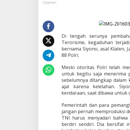
y
Gagasan
o
n
o
:
N
e
Di tengah serunya pembaha
g
Terorisme, kegaduhan terjadi
a
bernama Siyono, asal Klaten,
r
a
88 Polri.
J
a
Meski otoritas Polri telah m
n
untuk begitu saja menerima p
g
sebelumnya ditangkap dalam k
a
n
ajal karena kelelahan. Si
B
kendaraan, saat dibawa untuk d
e
t
Pemerintah dan para pemangk
e
jangan pernah memproduksi de
r
n
TNI harus menyadari bahwa 
a
berdiri sendiri. Dia bersifa
k