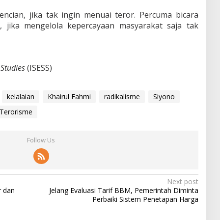
ncian, jika tak ingin menuai teror. Percuma bicara
a, jika mengelola kepercayaan masyarakat saja tak
 Studies
(ISESS)
kelalaian
Khairul Fahmi
radikalisme
Siyono
Terorisme
Follow Us
Next post
r dan
Jelang Evaluasi Tarif BBM, Pemerintah Diminta
Perbaiki Sistem Penetapan Harga