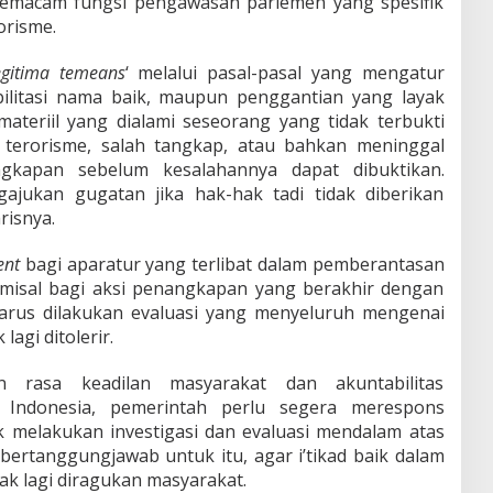
emacam fungsi pengawasan parlemen yang spesifik
orisme.
egitima temeans
‘ melalui pasal-pasal yang mengatur
ilitasi nama baik, maupun penggantian yang layak
materiil yang dialami seseorang yang tidak terbukti
 terorisme, salah tangkap, atau bahkan meninggal
gkapan sebelum kesalahannya dapat dibuktikan.
jukan gugatan jika hak-hak tadi tidak diberikan
risnya.
ent
bagi aparatur yang terlibat dalam pemberantasan
Semisal bagi aksi penangkapan yang berakhir dengan
harus dilakukan evaluasi yang menyeluruh mengenai
lagi ditolerir.
 rasa keadilan masyarakat dan akuntabilitas
 Indonesia, pemerintah perlu segera merespons
k melakukan investigasi dan evaluasi mendalam atas
bertanggungjawab untuk itu, agar i’tikad baik dalam
ak lagi diragukan masyarakat.