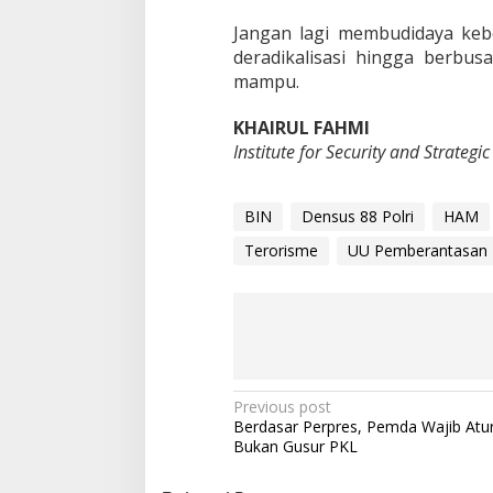
Jangan lagi membudidaya kebe
deradikalisasi hingga berbus
mampu.
KHAIRUL FAHMI
Institute for Security and Strategic
BIN
Densus 88 Polri
HAM
Terorisme
UU Pemberantasan 
P
Previous post
Berdasar Perpres, Pemda Wajib Atu
o
Bukan Gusur PKL
s