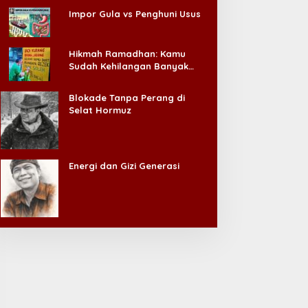
Impor Gula vs Penghuni Usus
Hikmah Ramadhan: Kamu
Sudah Kehilangan Banyak
Hal, Jangan Sampai
Kehilangan Diri Sendiri!
Blokade Tanpa Perang di
Selat Hormuz
Energi dan Gizi Generasi