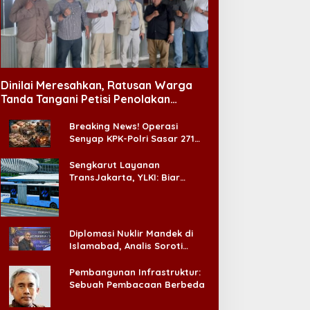
Dinilai Meresahkan, Ratusan Warga
Tanda Tangani Petisi Penolakan
Tempat Hiburan Malam di CitraLand
Breaking News! Operasi
Senyap KPK-Polri Sasar 271
Pabrik di Madura dan Akan
Ada ‘Badai Pemeriksaan’
Sengkarut Layanan
TransJakarta, YLKI: Biar
Cepat, Adakan Forum Dialog
Konsumen!
Diplomasi Nuklir Mandek di
Islamabad, Analis Soroti
Standar Ganda Washington
Pembangunan Infrastruktur:
Sebuah Pembacaan Berbeda