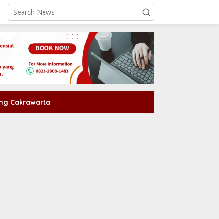
ng Cakrawarta