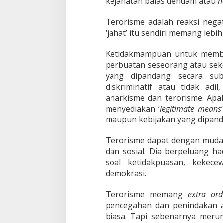
kejahatan balas dendam atau
h
D
e
Terorisme adalah reaksi negat
n
d
‘jahat’ itu sendiri memang leb
a
m
Ketidakmampuan untuk member
perbuatan seseorang atau sek
yang dipandang secara sub
diskriminatif atau tidak ad
anarkisme dan terorisme. Apal
menyediakan ‘
legitimate means
maupun kebijakan yang dipandan
Terorisme dapat dengan mudah
dan sosial. Dia berpeluang ha
soal ketidakpuasan, kekece
demokrasi.
Terorisme memang
extra ord
pencegahan dan penindakan 
biasa. Tapi sebenarnya mer