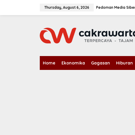
S
k
Thursday, August 6, 2026
Pedoman Media Sibe
i
p
t
o
c
o
n
t
e
n
Home
Ekonomika
Gagasan
Hiburan
t