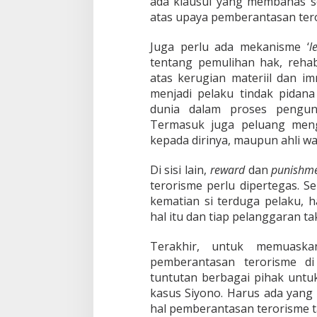
ada klausul yang membahas s
atas upaya pemberantasan ter
Juga perlu ada mekanisme ‘
l
tentang pemulihan hak, rehab
atas kerugian materiil dan im
menjadi pelaku tindak pidana
dunia dalam proses pengun
Termasuk juga peluang menga
kepada dirinya, maupun ahli wa
Di sisi lain,
reward
dan
punishm
terorisme perlu dipertegas. 
kematian si terduga pelaku, 
hal itu dan tiap pelanggaran tak 
Terakhir, untuk memuaskan
pemberantasan terorisme di
tuntutan berbagai pihak untu
kasus Siyono. Harus ada yang 
hal pemberantasan terorisme t