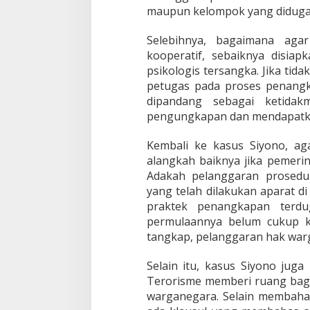
maupun kelompok yang diduga t
Selebihnya, bagaimana aga
kooperatif, sebaiknya disia
psikologis tersangka. Jika tida
petugas pada proses penangk
dipandang sebagai ketidak
pengungkapan dan mendapatkan
Kembali ke kasus Siyono, ag
alangkah baiknya jika pemeri
Adakah pelanggaran prosedu
yang telah dilakukan aparat d
praktek penangkapan terdu
permulaannya belum cukup k
tangkap, pelanggaran hak warg
Selain itu, kasus Siyono jug
Terorisme memberi ruang bag
warganegara. Selain membaha