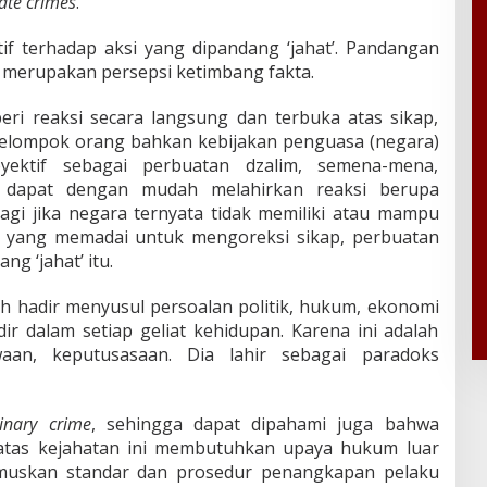
ate crimes
.
if terhadap aksi yang dipandang ‘jahat’. Pandangan
ih merupakan persepsi ketimbang fakta.
i reaksi secara langsung dan terbuka atas sikap,
elompok orang bahkan kebijakan penguasa (negara)
yektif sebagai perbuatan dzalim, semena-mena,
il, dapat dengan mudah melahirkan reaksi berupa
agi jika negara ternyata tidak memiliki atau mampu
‘ yang memadai untuk mengoreksi sikap, perbuatan
g ‘jahat’ itu.
 hadir menyusul persoalan politik, hukum, ekonomi
dir dalam setiap geliat kehidupan. Karena ini adalah
waan, keputusasaan. Dia lahir sebagai paradoks
inary crime
, sehingga dapat dipahami juga bahwa
atas kejahatan ini membutuhkan upaya hukum luar
umuskan standar dan prosedur penangkapan pelaku