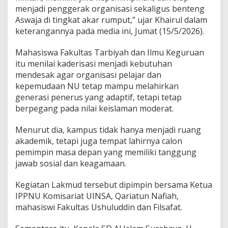
a
menjadi penggerak organisasi sekaligus benteng
k
Aswaja di tingkat akar rumput,” ujar Khairul dalam
m
u
keterangannya pada media ini, Jumat (15/5/2026).
d
Mahasiswa Fakultas Tarbiyah dan Ilmu Keguruan
itu menilai kaderisasi menjadi kebutuhan
mendesak agar organisasi pelajar dan
kepemudaan NU tetap mampu melahirkan
generasi penerus yang adaptif, tetapi tetap
berpegang pada nilai keislaman moderat.
Menurut dia, kampus tidak hanya menjadi ruang
akademik, tetapi juga tempat lahirnya calon
pemimpin masa depan yang memiliki tanggung
jawab sosial dan keagamaan.
Kegiatan Lakmud tersebut dipimpin bersama Ketua
IPPNU Komisariat UINSA, Qariatun Nafiah,
mahasiswi Fakultas Ushuluddin dan Filsafat.