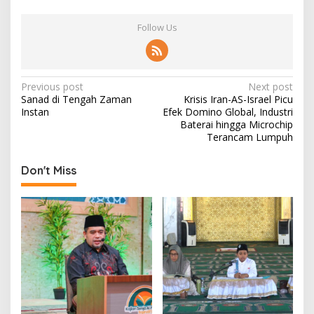
Follow Us
P
Previous post
Next post
Sanad di Tengah Zaman
Krisis Iran-AS-Israel Picu
o
Instan
Efek Domino Global, Industri
s
Baterai hingga Microchip
Terancam Lumpuh
t
n
Don't Miss
a
v
i
g
a
t
i