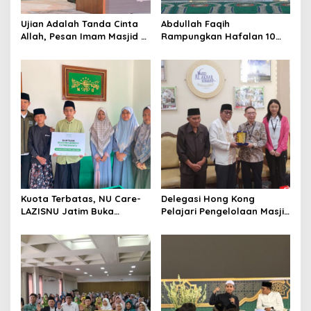
o
Ujian Adalah Tanda Cinta
Abdullah Faqih
n
Allah, Pesan Imam Masjid Al
Rampungkan Hafalan 10
Akbar Surabaya
Juz, Jadi Inspirasi Siswa
Tahfidz
Kuota Terbatas, NU Care-
Delegasi Hong Kong
LAZISNU Jatim Buka
Pelajari Pengelolaan Masjid
Beasiswa Tahfidz 2026
Al-Akbar Surabaya