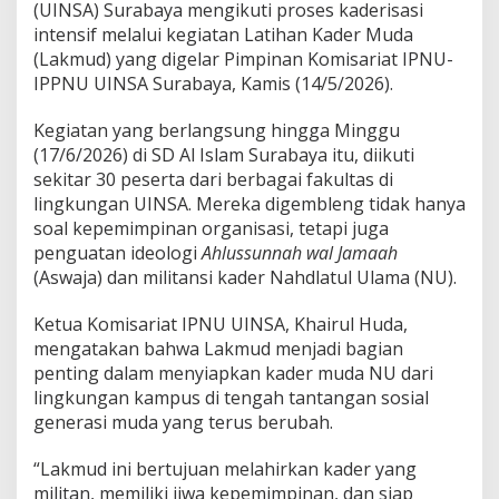
p
(UINSA) Surabaya mengikuti proses kaderisasi
u
intensif melalui kegiatan Latihan Kader Muda
s
(Lakmud) yang digelar Pimpinan Komisariat IPNU-
,
IPPNU UINSA Surabaya, Kamis (14/5/2026).
I
P
N
Kegiatan yang berlangsung hingga Minggu
U
(17/6/2026) di SD Al Islam Surabaya itu, diikuti
-
sekitar 30 peserta dari berbagai fakultas di
I
lingkungan UINSA. Mereka digembleng tidak hanya
P
P
soal kepemimpinan organisasi, tetapi juga
N
penguatan ideologi
Ahlussunnah wal Jamaah
U
(Aswaja) dan militansi kader Nahdlatul Ulama (NU).
U
I
Ketua Komisariat IPNU UINSA, Khairul Huda,
N
S
mengatakan bahwa Lakmud menjadi bagian
A
penting dalam menyiapkan kader muda NU dari
G
lingkungan kampus di tengah tantangan sosial
e
generasi muda yang terus berubah.
l
a
r
“Lakmud ini bertujuan melahirkan kader yang
L
militan, memiliki jiwa kepemimpinan, dan siap