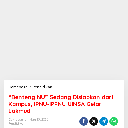
Homepage
/
Pendidikan
“
B
“Benteng NU” Sedang Disiapkan dari
e
n
Kampus, IPNU-IPPNU UINSA Gelar
t
Lakmud
e
n
Cakrawarta
May 15, 2026
g
Pendidikan