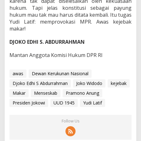
karena tak dapat diselesaikan oleh kekuasaan
hukum. Tapi jelas konstitusi sebagai payung
hukum mau tak mau harus ditata kembali. Itu tugas
Yudi Latif: memprovokasi MPR. Awas kejebak
makar!
DJOKO EDHI S. ABDURRAHMAN
Mantan Anggota Komisi Hukum DPR RI
awas
Dewan Kerukunan Nasional
Djoko Edhi S Abdurrahman
Joko Widodo
kejebak
Makar
Menseskab
Pramono Anung
Presiden Jokowi
UUD 1945
Yudi Latif
Follow Us