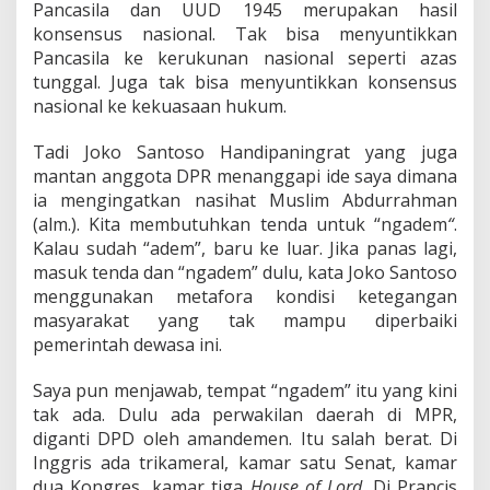
Pancasila dan UUD 1945 merupakan hasil
konsensus nasional. Tak bisa menyuntikkan
Pancasila ke kerukunan nasional seperti azas
tunggal. Juga tak bisa menyuntikkan konsensus
nasional ke kekuasaan hukum.
Tadi Joko Santoso Handipaningrat yang juga
mantan anggota DPR menanggapi ide saya dimana
ia mengingatkan nasihat Muslim Abdurrahman
(alm.). Kita membutuhkan tenda untuk “ngadem
“
.
Kalau sudah “adem”, baru ke luar. Jika panas lagi,
masuk tenda dan “ngadem” dulu, kata Joko Santoso
menggunakan metafora kondisi ketegangan
masyarakat yang tak mampu diperbaiki
pemerintah dewasa ini.
Saya pun menjawab, tempat “ngadem” itu yang kini
tak ada. Dulu ada perwakilan daerah di MPR,
diganti DPD oleh amandemen. Itu salah berat. Di
Inggris ada trikameral, kamar satu Senat, kamar
dua Kongres, kamar tiga
House of Lord
. Di Prancis