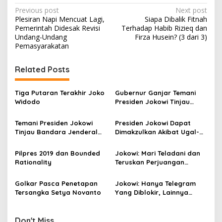
P
Previous post
Next post
Plesiran Napi Mencuat Lagi,
Siapa Dibalik Fitnah
o
Pemerintah Didesak Revisi
Terhadap Habib Rizieq dan
s
Undang-Undang
Firza Husein? (3 dari 3)
Pemasyarakatan
t
n
Related Posts
a
v
Tiga Putaran Terakhir Joko
Gubernur Ganjar Temani
Widodo
Presiden Jokowi Tinjau
i
Vaksinasi Door To Door di
g
Klaten
Temani Presiden Jokowi
Presiden Jokowi Dapat
Tinjau Bandara Jenderal
Dimakzulkan Akibat Ugal-
a
Soedirman, Gubernur
ugalan Mensesneg
t
Ganjar: The Dream Comes
Mereview UU Cipta Kerja
Pilpres 2019 dan Bounded
Jokowi: Mari Teladani dan
True!
i
Rationality
Teruskan Perjuangan
Syaikh Nawawi Al-Bantani
o
Golkar Pasca Penetapan
Jokowi: Hanya Telegram
n
Tersangka Setya Novanto
Yang Diblokir, Lainnya
Tidak!
Don't Miss