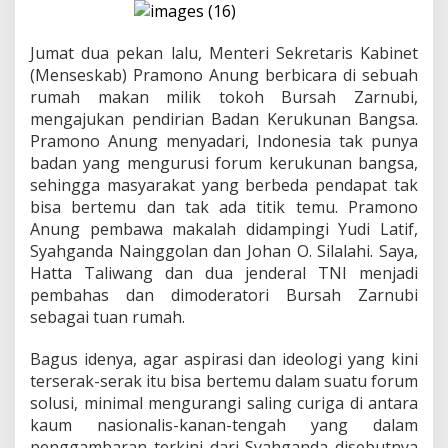
e
b
a
Jumat dua pekan lalu, Menteri Sekretaris Kabinet
k
M
(Menseskab) Pramono Anung berbicara di sebuah
a
rumah makan milik tokoh Bursah Zarnubi,
k
mengajukan pendirian Badan Kerukunan Bangsa.
a
Pramono Anung menyadari, Indonesia tak punya
r
badan yang mengurusi forum kerukunan bangsa,
!
sehingga masyarakat yang berbeda pendapat tak
bisa bertemu dan tak ada titik temu. Pramono
Anung pembawa makalah didampingi Yudi Latif,
Syahganda Nainggolan dan Johan O. Silalahi. Saya,
Hatta Taliwang dan dua jenderal TNI menjadi
pembahas dan dimoderatori Bursah Zarnubi
sebagai tuan rumah.
Bagus idenya, agar aspirasi dan ideologi yang kini
terserak-serak itu bisa bertemu dalam suatu forum
solusi, minimal mengurangi saling curiga di antara
kaum nasionalis-kanan-tengah yang dalam
penggambaran terkini dari Syahganda disebutnya