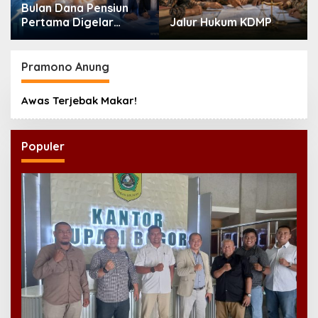
Kabinet Bayangan
Jalur Hukum KDMP
Desak Evaluasi Total
MBG Usai Rentetan
Keracunan Massal
Pramono Anung
Awas Terjebak Makar!
Populer