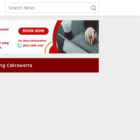
ng Cakrawarta