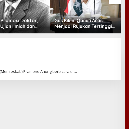
in: Qanun Asasi
Jelang Muktamar Ke-35
S
 Rujukan Tertinggi
NU, Majelis Dzikir Al-Yasmin
O
lampaui AD/ART
Gelar Doa Bersama untuk
a
Persatuan Bangsa
J
et (Menseskab) Pramono Anung berbicara di