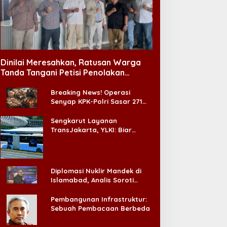
o Ji Sub Pernah Diminta
Bahasa Indonesia Jadi
perasi Kelopak Mata
Instrumen Diplomasi,
gar Bisa Jadi Aktor, Kini
Atdikbud Perluas Jejak
Dinilai Meresahkan, Ratusan Warga
ustru Jadi Ikonnya
Budaya di Australia hingga
Tanda Tangani Petisi Penolakan
Rusia
Tempat Hiburan Malam di CitraLand
Breaking News! Operasi
Senyap KPK-Polri Sasar 271
Pabrik di Madura dan Akan
Ada ‘Badai Pemeriksaan’
Sengkarut Layanan
TransJakarta, YLKI: Biar
Cepat, Adakan Forum Dialog
Konsumen!
Diplomasi Nuklir Mandek di
Islamabad, Analis Soroti
Standar Ganda Washington
Pembangunan Infrastruktur:
Sebuah Pembacaan Berbeda