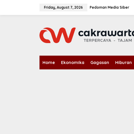
S
k
Friday, August 7, 2026
Pedoman Media Siber
i
p
t
o
c
o
n
t
e
n
Home
Ekonomika
Gagasan
Hiburan
t