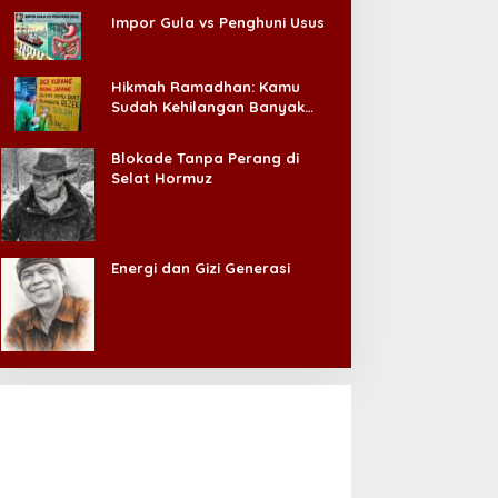
Impor Gula vs Penghuni Usus
Hikmah Ramadhan: Kamu
Sudah Kehilangan Banyak
Hal, Jangan Sampai
Kehilangan Diri Sendiri!
Blokade Tanpa Perang di
Selat Hormuz
Energi dan Gizi Generasi