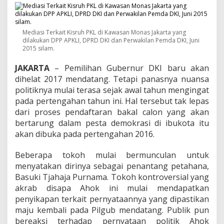
m
H
u
Mediasi Terkait Kisruh PKL di Kawasan Monas Jakarta yang
k
dilakukan DPP APKLI, DPRD DKI dan Perwakilan Pemda DKI, Juni
u
2015 silam.
m
n
JAKARTA
– Pemilihan Gubernur DKI baru akan
y
dihelat 2017 mendatang. Tetapi panasnya nuansa
a
politiknya mulai terasa sejak awal tahun mengingat
P
K
pada pertengahan tahun ini. Hal tersebut tak lepas
L
dari proses pendaftaran bakal calon yang akan
P
bertarung dalam pesta demokrasi di ibukota itu
i
akan dibuka pada pertengahan 2016.
l
i
h
Beberapa tokoh mulai bermunculan untuk
A
menyatakan dirinya sebagai penantang petahana,
h
Basuki Tjahaja Purnama. Tokoh kontroversial yang
o
akrab disapa Ahok ini mulai mendapatkan
k
D
penyikapan terkait pernyataannya yang dipastikan
i
maju kembali pada Pilgub mendatang. Publik pun
P
bereaksi terhadap pernyataan politik Ahok