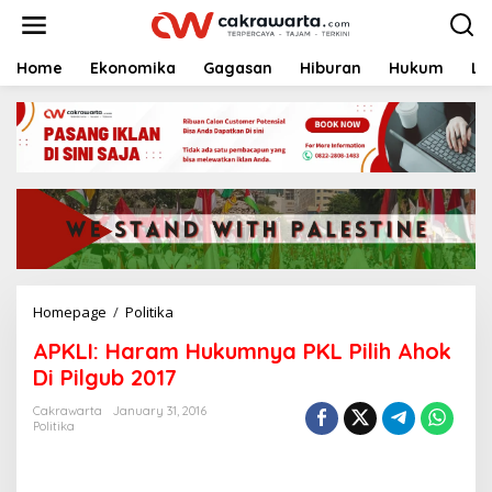
S
k
i
p
Home
Ekonomika
Gagasan
Hiburan
Hukum
Li
t
o
c
o
n
t
e
n
t
Homepage
/
Politika
A
P
APKLI: Haram Hukumnya PKL Pilih Ahok
K
L
Di Pilgub 2017
I
:
Cakrawarta
January 31, 2016
Politika
H
a
r
a