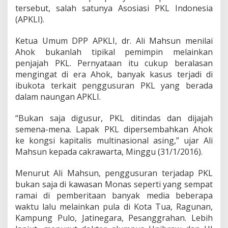
i
tersebut, salah satunya Asosiasi PKL Indonesia
l
(APKLI).
g
u
b
Ketua Umum DPP APKLI, dr. Ali Mahsun menilai
2
Ahok bukanlah tipikal pemimpin melainkan
0
penjajah PKL. Pernyataan itu cukup beralasan
1
mengingat di era Ahok, banyak kasus terjadi di
7
ibukota terkait penggusuran PKL yang berada
dalam naungan APKLI.
“Bukan saja digusur, PKL ditindas dan dijajah
semena-mena. Lapak PKL dipersembahkan Ahok
ke kongsi kapitalis multinasional asing,” ujar Ali
Mahsun kepada cakrawarta, Minggu (31/1/2016).
Menurut Ali Mahsun, penggusuran terjadap PKL
bukan saja di kawasan Monas seperti yang sempat
ramai di pemberitaan banyak media beberapa
waktu lalu melainkan pula di Kota Tua, Ragunan,
Kampung Pulo, Jatinegara, Pesanggrahan. Lebih