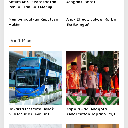
Ketum APKLI: Percepatan
Arogansi Barat
t
Penyaluran KUR Menuju
i
Revolusi Kaki Lima
Indonesia
Mempersoalkan Keputusan
Ahok Effect, Jokowi Korban
o
Hakim
Berikutnya?
n
Don't Miss
Jakarta Institute Desak
Kapolri Jadi Anggota
Gubernur DKI Evaluasi
Kehormatan Tapak Suci, Ini
Transjakarta soal
Pesannya untuk Kader
Penumpang Diturunkan