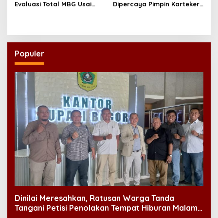
Evaluasi Total MBG Usai
Dipercaya Pimpin Karteker
Rentetan Keracunan
PWNU Jambi, Dinilai Simbol
Massal
Regenerasi Kepemimpinan
NU
Populer
Dinilai Meresahkan, Ratusan Warga Tanda
Tangani Petisi Penolakan Tempat Hiburan Malam
di CitraLand