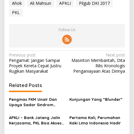
Ahok
Ali Mahsun
APKLI
Pilgub DKI 2017
PKL
Follow Us
P
Previous post
Next post
Pengamat: Jangan Sampai
Masinton Membantah, Dita
o
Proyek Kereta Cepat Justru
Rilis Kronologis
s
Rugikan Masyarakat
Penganiayaan Atas Dirinya
t
Related Posts
n
a
Pengmas FKM Unair Dan
Kunjungan Yang “Blunder”
v
Upaya Sadar Sindrom
Metabolik
i
APKLI – Bank Jateng Jalin
Pertama Kali, Perumahan
g
Kerjasama, PKL Bisa Akses
Kaki Lima Indonesia Hadir
Modal
a