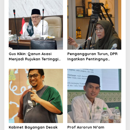
Gus Kikin: Qanun Asasi
Pengangguran Turun, DPR
Menjadi Rujukan Tertinggi
Ingatkan Pentingnya
NU, Melampaui AD/ART
Menciptakan Pekerjaan
yang Layak
Kabinet Bayangan Desak
Prof Asrorun Ni’am