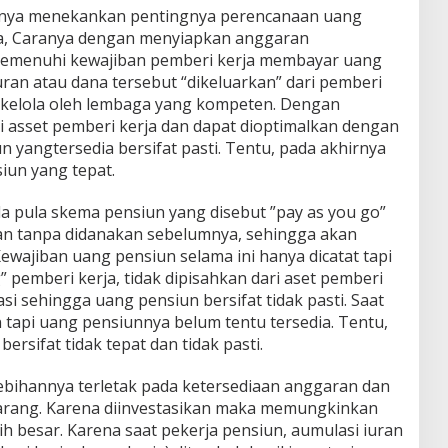
tinya menekankan pentingnya perencanaan uang
a, Caranya dengan menyiapkan anggaran
 memenuhi kewajiban pemberi kerja membayar uang
ran atau dana tersebut “dikeluarkan” dari pemberi
 dikelola oleh lembaga yang kompeten. Dengan
i asset pemberi kerja dan dapat dioptimalkan dengan
n yangtersedia bersifat pasti. Tentu, pada akhirnya
iun yang tepat.
a pula skema pensiun yang disebut ”pay as you go”
an tanpa didanakan sebelumnya, sehingga akan
ewajiban uang pensiun selama ini hanya dicatat tapi
” pemberi kerja, tidak dipisahkan dari aset pemberi
stasi sehingga uang pensiun bersifat tidak pasti. Saat
 tapi uang pensiunnya belum tentu tersedia. Tentu,
ersifat tidak tepat dan tidak pasti.
lebihannya terletak pada ketersediaan anggaran dan
karang. Karena diinvestasikan maka memungkinkan
h besar. Karena saat pekerja pensiun, aumulasi iuran