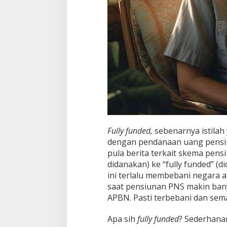
Fully funded,
sebenarnya istilah 
dengan pendanaan uang pensiu
pula berita terkait skema pens
didanakan) ke “fully funded” (
ini terlalu membebani negara 
saat pensiunan PNS makin ban
APBN. Pasti terbebani dan se
Apa sih
fully funded
? Sederhana