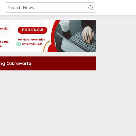
ng Cakrawarta