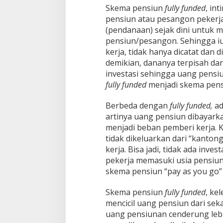
Skema pensiun
fully funded
, in
pensiun atau pesangon pekerj
(pendanaan) sejak dini untuk
pensiun/pesangon. Sehingga iu
kerja, tidak hanya dicatat dan
demikian, dananya terpisah dar
investasi sehingga uang pensiu
fully funded
menjadi skema pens
Berbeda dengan
fully funded,
ad
artinya uang pensiun dibayark
menjadi beban pemberi kerja. K
tidak dikeluarkan dari “kantong
kerja. Bisa jadi, tidak ada inve
pekerja memasuki usia pensiun
skema pensiun “pay as you go” b
Skema pensiun
fully funded
, ke
mencicil uang pensiun dari se
uang pensiunan cenderung lebi