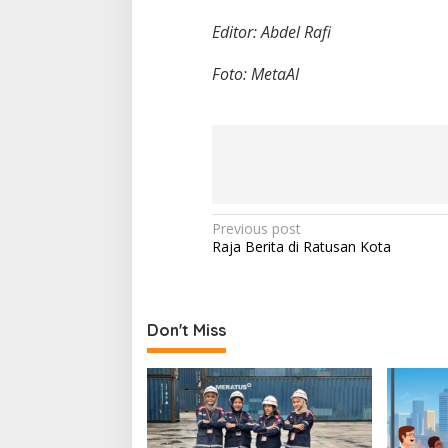
Editor: Abdel Rafi
Foto: MetaAI
P
Previous post
Raja Berita di Ratusan Kota
o
s
t
Don't Miss
n
a
v
i