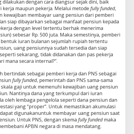
dilakukan dengan cara diangsur sejak dini, baik
ri kerja maupun pekerja. Melalui metode
fully
funded
,
n kewajiban membayar uang pensiun dari pemberi
 dan siap dibayarkan sebagai manfaat pensiun kepada
pekerja dengan level tertentu berhak menerima
siun) sebesar Rp. 500 juta. Maka semestinya, pemberi
bentuk iuran bulanan sejumlah rupiah tertentu
nsiun, uang pensiunnya sudah tersedia dan siap
 seperti sekarang, tidak didanakan dan pas pekerja
ri mana secara internal?”.
 bertindak sebagai pemberi kerja dan PNS sebagai
nsiun
fully
funded
, pemerintah dan PNS sama-sama
 skala gaji untuk memenuhi kewajiban uang pensiun
iun. Nantinya dana yang terkumpul dari iuran
la oleh lembaga pengelola seperti dana pensiun dan
vestasi yang “proper”. Untuk memastikan akumulasi
n dapat digunakanuntuk membayar uang pensiun saat
ensiun. Untuk PNS, dengan skema
fully
funded
maka
 membebani APBN negara di masa mendatang.