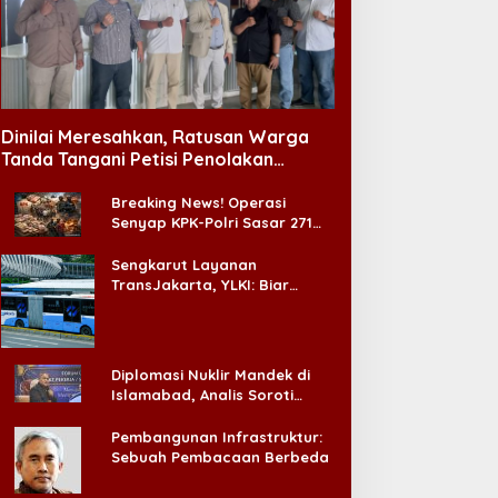
Dinilai Meresahkan, Ratusan Warga
Tanda Tangani Petisi Penolakan
Tempat Hiburan Malam di CitraLand
Breaking News! Operasi
Senyap KPK-Polri Sasar 271
Pabrik di Madura dan Akan
Ada ‘Badai Pemeriksaan’
Sengkarut Layanan
TransJakarta, YLKI: Biar
Cepat, Adakan Forum Dialog
Konsumen!
Diplomasi Nuklir Mandek di
Islamabad, Analis Soroti
Standar Ganda Washington
Pembangunan Infrastruktur:
Sebuah Pembacaan Berbeda