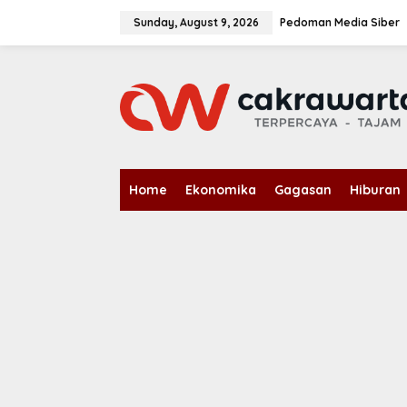
S
k
Sunday, August 9, 2026
Pedoman Media Siber
i
p
t
o
c
o
n
t
e
n
Home
Ekonomika
Gagasan
Hiburan
t