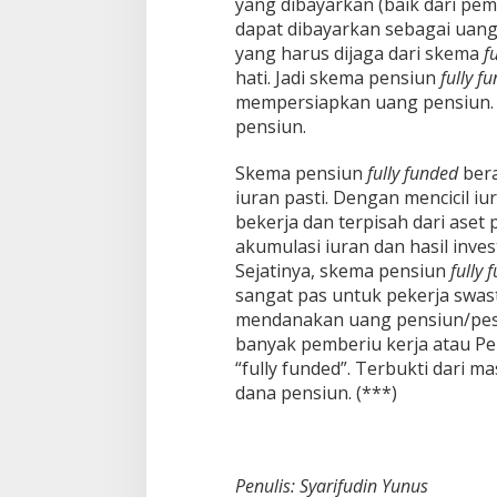
yang dibayarkan (baik dari pemb
dapat dibayarkan sebagai uang
yang harus dijaga dari skema
f
hati. Jadi skema pensiun
fully f
mempersiapkan uang pensiun. 
pensiun.
Skema pensiun
fully funded
bera
iuran pasti. Dengan mencicil iu
bekerja dan terpisah dari aset 
akumulasi iuran dan hasil inve
Sejatinya, skema pensiun
fully 
sangat pas untuk pekerja swas
mendanakan uang pensiun/pesan
banyak pemberiu kerja atau P
“fully funded”. Terbukti dari m
dana pensiun. (***)
Penulis: Syarifudin Yunus