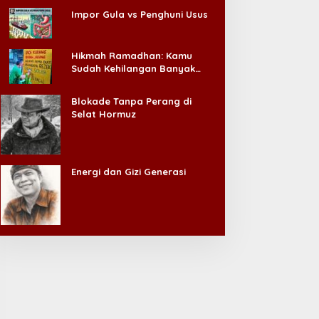
Impor Gula vs Penghuni Usus
Hikmah Ramadhan: Kamu
Sudah Kehilangan Banyak
Hal, Jangan Sampai
Kehilangan Diri Sendiri!
Blokade Tanpa Perang di
Selat Hormuz
Energi dan Gizi Generasi