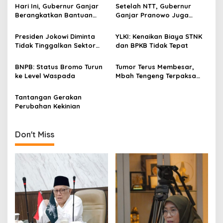
a
Hari Ini, Gubernur Ganjar
Setelah NTT, Gubernur
v
Berangkatkan Bantuan
Ganjar Pranowo Juga
Relawan dan Logistik Untuk
Bantu Korban Bencana Di
i
Bencana Semeru Jatim
Jatim
Presiden Jokowi Diminta
YLKI: Kenaikan Biaya STNK
g
Tidak Tinggalkan Sektor
dan BPKB Tidak Tepat
Pertanian
a
BNPB: Status Bromo Turun
Tumor Terus Membesar,
t
ke Level Waspada
Mbah Tengeng Terpaksa
i
Jalan 'Ngesot'
Tantangan Gerakan
o
Perubahan Kekinian
n
Don't Miss