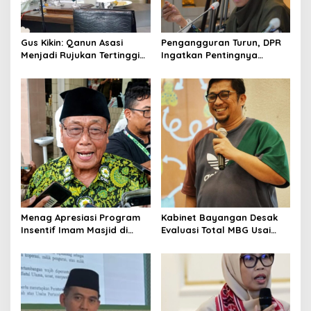
Gus Kikin: Qanun Asasi
Pengangguran Turun, DPR
Menjadi Rujukan Tertinggi
Ingatkan Pentingnya
NU, Melampaui AD/ART
Menciptakan Pekerjaan
yang Layak
Menag Apresiasi Program
Kabinet Bayangan Desak
Insentif Imam Masjid di
Evaluasi Total MBG Usai
Jatim, DMI Dorong Jadi
Rentetan Keracunan
Model Nasional
Massal