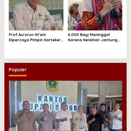
Prof Asrorun Ni’am
6.000 Bayi Meninggal
Dipercaya Pimpin Karteker
Karena Kelainan Jantung
PWNU Jambi, Dinilai Simbol
Bawaan, DPR Desak
Regenerasi Kepemimpinan
Pemerataan Operasi
NU
Jantung Anak
Populer