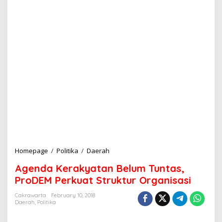
Homepage
/
Politika
/
Daerah
A
g
Agenda Kerakyatan Belum Tuntas,
e
n
ProDEM Perkuat Struktur Organisasi
d
a
Cakrawarta
February 10, 2018
Daerah
,
Politika
K
e