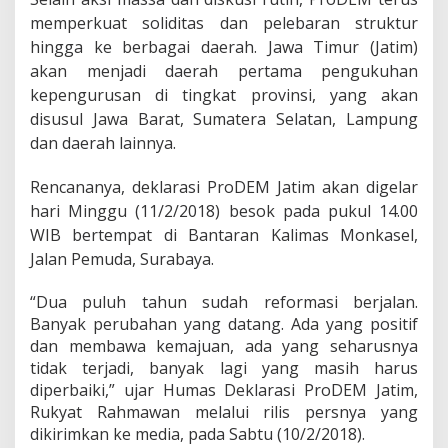
M
P
memperkuat soliditas dan pelebaran struktur
e
hingga ke berbagai daerah.
Jawa Timur (Jatim)
r
akan menjadi daerah pertama pengukuhan
k
u
kepengurusan di tingkat provinsi, yang akan
a
disusul Jawa Barat, Sumatera Selatan, Lampung
t
dan daerah lainnya.
S
t
r
Rencananya, deklarasi ProDEM Jatim akan digelar
u
hari Minggu (11/2/2018) besok pada pukul 14.00
k
WIB bertempat di Bantaran Kalimas Monkasel,
t
u
Jalan Pemuda, Surabaya.
r
O
“Dua puluh tahun sudah reformasi berjalan.
r
Banyak perubahan yang datang. Ada yang positif
g
dan membawa kemajuan, ada yang seharusnya
a
n
tidak terjadi, banyak lagi yang masih harus
i
diperbaiki,” ujar Humas Deklarasi ProDEM Jatim,
s
Rukyat Rahmawan melalui rilis persnya yang
a
dikirimkan ke media, pada Sabtu (10/2/2018).
s