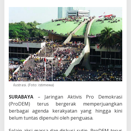
r
a
k
y
a
t
a
n
B
e
l
u
m
T
u
n
t
ilustrasi. (Foto: istimewa)
a
s
SURABAYA
– Jaringan Aktivis Pro Demokrasi
,
(ProDEM) terus bergerak memperjuangkan
P
berbagai agenda kerakyatan yang hingga kini
r
o
belum tuntas dipenuhi oleh penguasa.
D
E
Selain aksi massa dan diskusi rutin, ProDEM terus