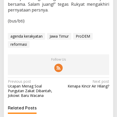
bersama. Salam juang!” tegas Rukyat mengakhiri
pernyataan persnya.
(bus/bti)
agenda kerakyatan
Jawa Timur
ProDEM
reformasi
Follow Us
P
Previous post
Next post
Ucapan Menag Soal
Kenapa Kincir Air Hilang?
o
Pungutan Zakat Dibantah,
s
Jokowi: Baru Wacana
t
Related Posts
n