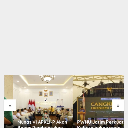
«
»
Munas VI APKLI-P Akan
PWNU Jatim Perkuat
Bahas Pembentukan
Keberpihakan pada