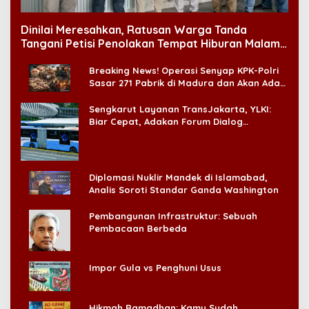
Dinilai Meresahkan, Ratusan Warga Tanda
Tangani Petisi Penolakan Tempat Hiburan Malam
di CitraLand
Breaking News! Operasi Senyap KPK-Polri
Sasar 271 Pabrik di Madura dan Akan Ada
‘Badai Pemeriksaan’
Sengkarut Layanan TransJakarta, YLKI:
Biar Cepat, Adakan Forum Dialog
Konsumen!
Diplomasi Nuklir Mandek di Islamabad,
Analis Soroti Standar Ganda Washington
Pembangunan Infrastruktur: Sebuah
Pembacaan Berbeda
Impor Gula vs Penghuni Usus
Hikmah Ramadhan: Kamu Sudah