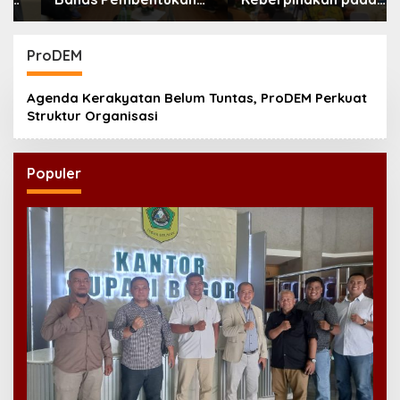
Badan Perekonomian
UMKM Lewat Ekonomi
UMKM RI, Dinilai
Pancasila
Penting Hadapi Bonus
ProDEM
Demografi
Agenda Kerakyatan Belum Tuntas, ProDEM Perkuat
Struktur Organisasi
Populer