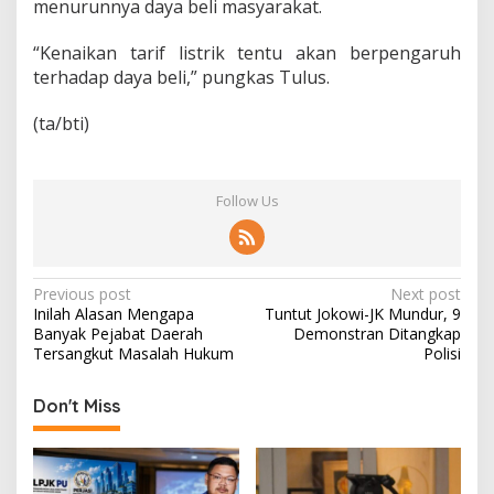
menurunnya daya beli masyarakat.
“Kenaikan tarif listrik tentu akan berpengaruh
terhadap daya beli,” pungkas Tulus.
(ta/bti)
Follow Us
P
Previous post
Next post
Inilah Alasan Mengapa
Tuntut Jokowi-JK Mundur, 9
o
Banyak Pejabat Daerah
Demonstran Ditangkap
s
Tersangkut Masalah Hukum
Polisi
t
Don't Miss
n
a
v