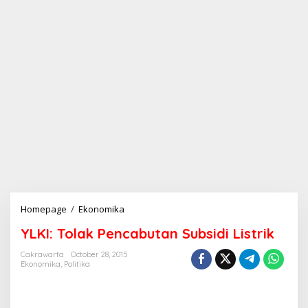
Homepage
/
Ekonomika
Y
L
YLKI: Tolak Pencabutan Subsidi Listrik
K
I
Cakrawarta
October 28, 2015
:
Ekonomika
,
Politika
T
o
l