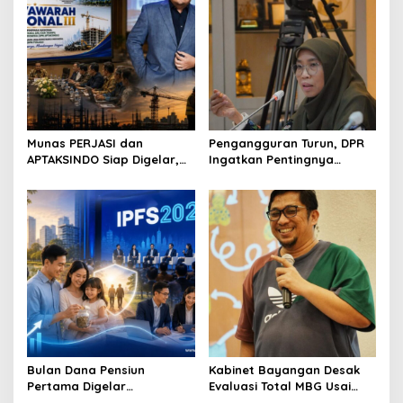
i
g
a
t
i
o
Munas PERJASI dan
Pengangguran Turun, DPR
APTAKSINDO Siap Digelar,
Ingatkan Pentingnya
n
Bahas Regenerasi hingga
Menciptakan Pekerjaan
Revisi AD/ART
yang Layak
Bulan Dana Pensiun
Kabinet Bayangan Desak
Pertama Digelar
Evaluasi Total MBG Usai
September, Industri
Rentetan Keracunan