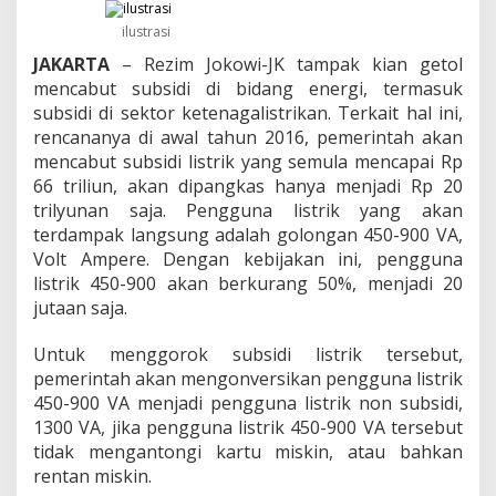
a
k
ilustrasi
P
e
JAKARTA
– Rezim Jokowi-JK tampak kian getol
n
mencabut subsidi di bidang energi, termasuk
c
subsidi di sektor ketenagalistrikan. Terkait hal ini,
a
rencananya di awal tahun 2016, pemerintah akan
b
mencabut subsidi listrik yang semula mencapai Rp
u
t
66 triliun, akan dipangkas hanya menjadi Rp 20
a
trilyunan saja. Pengguna listrik yang akan
n
terdampak langsung adalah golongan 450-900 VA,
S
Volt Ampere. Dengan kebijakan ini, pengguna
u
b
listrik 450-900 akan berkurang 50%, menjadi 20
s
jutaan saja.
i
d
Untuk menggorok subsidi listrik tersebut,
i
pemerintah akan mengonversikan pengguna listrik
L
i
450-900 VA menjadi pengguna listrik non subsidi,
s
1300 VA, jika pengguna listrik 450-900 VA tersebut
t
tidak mengantongi kartu miskin, atau bahkan
r
rentan miskin.
i