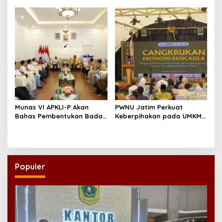
Perkuat Ekosistem Pensiun
Massal
Berkelanjutan
Munas VI APKLI-P Akan
PWNU Jatim Perkuat
Bahas Pembentukan Badan
Keberpihakan pada UMKM
Perekonomian UMKM RI,
Lewat Ekonomi Pancasila
Dinilai Penting Hadapi
Bonus Demografi
Populer