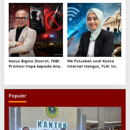
Dinilai Penting Hadapi
Bonus Demografi
Kasus Bigmo Disorot, FKBI:
MK Putuskan soal Kuota
Promosi Vape kepada Anak
Internet Hangus, YLKI: Ini
Berpotensi Masuk Ranah
Kemenangan Konsumen
Pidana
Populer