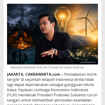
r
a
b
o
w
o
T
u
r
u
n
T
a
n
g
a
Sekretaris Eksekutif YLKI, Rio Pirambodo dalam ilustrasi.
n
,
JAKARTA, CAKRAWARTA.com –
Pemadaman listrik
P
bergilir di sejumlah wilayah Indonesia dinilai tidak
e
lagi dapat diperlakukan sebagai gangguan teknis
m
biasa. Yayasan Lembaga Konsumen Indonesia
a
d
(YLKI) mendesak Presiden Prabowo Subianto turun
a
tangan untuk memastikan persoalan keandalan
m