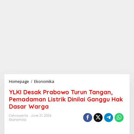
Homepage
/
Ekonomika
Y
L
YLKI Desak Prabowo Turun Tangan,
K
I
Pemadaman Listrik Dinilai Ganggu Hak
D
Dasar Warga
e
s
Cakrawarta
June 21, 2026
a
Ekonomika
k
P