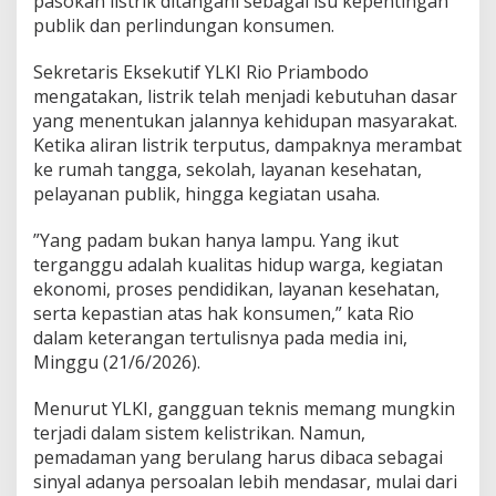
pasokan listrik ditangani sebagai isu kepentingan
a
publik dan perlindungan konsumen.
n
L
i
Sekretaris Eksekutif YLKI Rio Priambodo
s
mengatakan, listrik telah menjadi kebutuhan dasar
t
yang menentukan jalannya kehidupan masyarakat.
r
Ketika aliran listrik terputus, dampaknya merambat
i
k
ke rumah tangga, sekolah, layanan kesehatan,
D
pelayanan publik, hingga kegiatan usaha.
i
n
”Yang padam bukan hanya lampu. Yang ikut
i
terganggu adalah kualitas hidup warga, kegiatan
l
a
ekonomi, proses pendidikan, layanan kesehatan,
i
serta kepastian atas hak konsumen,” kata Rio
G
dalam keterangan tertulisnya pada media ini,
a
Minggu (21/6/2026).
n
g
g
Menurut YLKI, gangguan teknis memang mungkin
u
terjadi dalam sistem kelistrikan. Namun,
H
pemadaman yang berulang harus dibaca sebagai
a
sinyal adanya persoalan lebih mendasar, mulai dari
k