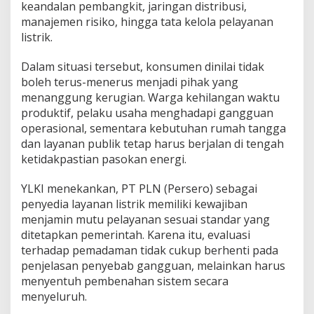
keandalan pembangkit, jaringan distribusi,
D
a
manajemen risiko, hingga tata kelola pelayanan
s
listrik.
a
r
Dalam situasi tersebut, konsumen dinilai tidak
W
boleh terus-menerus menjadi pihak yang
a
r
menanggung kerugian. Warga kehilangan waktu
g
produktif, pelaku usaha menghadapi gangguan
a
operasional, sementara kebutuhan rumah tangga
dan layanan publik tetap harus berjalan di tengah
ketidakpastian pasokan energi.
YLKI menekankan, PT PLN (Persero) sebagai
penyedia layanan listrik memiliki kewajiban
menjamin mutu pelayanan sesuai standar yang
ditetapkan pemerintah. Karena itu, evaluasi
terhadap pemadaman tidak cukup berhenti pada
penjelasan penyebab gangguan, melainkan harus
menyentuh pembenahan sistem secara
menyeluruh.