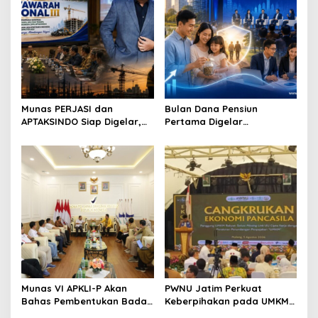
i
g
a
t
i
o
Munas PERJASI dan
Bulan Dana Pensiun
APTAKSINDO Siap Digelar,
Pertama Digelar
n
Bahas Regenerasi hingga
September, Industri
Revisi AD/ART
Perkuat Ekosistem Pensiun
Berkelanjutan
Munas VI APKLI-P Akan
PWNU Jatim Perkuat
Bahas Pembentukan Badan
Keberpihakan pada UMKM
Perekonomian UMKM RI,
Lewat Ekonomi Pancasila