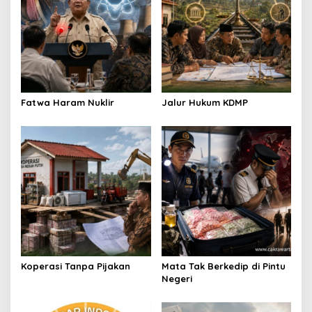
g
a
t
i
o
Fatwa Haram Nuklir
Jalur Hukum KDMP
n
Koperasi Tanpa Pijakan
Mata Tak Berkedip di Pintu
Negeri