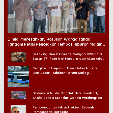
Dinilai Meresahkan, Ratusan Warga Tanda
Tangani Petisi Penolakan Tempat Hiburan Malam
di CitraLand
Breaking News! Operasi Senyap KPK-Polri
Sasar 271 Pabrik di Madura dan Akan Ada
‘Badai Pemeriksaan’
Sengkarut Layanan TransJakarta, YLKI:
Biar Cepat, Adakan Forum Dialog
Konsumen!
Diplomasi Nuklir Mandek di Islamabad,
Analis Soroti Standar Ganda Washington
Pembangunan Infrastruktur: Sebuah
Pembacaan Berbeda