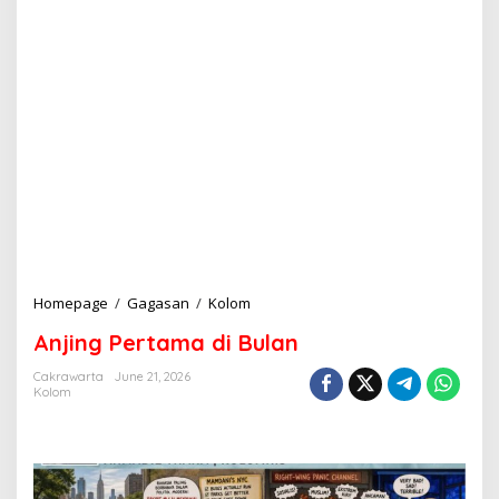
Homepage
/
Gagasan
/
Kolom
A
n
Anjing Pertama di Bulan
j
i
Cakrawarta
June 21, 2026
n
Kolom
g
P
e
r
t