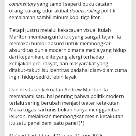
commentary
yang tampil seperti buku catatan
orang kurang tidur akibat
doomscrolling
politik
semalaman sambil minum kopi tiga liter.
Tetapi justru melalui kekacauan visual itulah
Marlton membangun kritik yang sangat tajam. Ia
memakai humor absurd untuk membongkar
absurditas dunia modern dimana media yang hidup
dari kepanikan, elite yang alergi terhadap
kebijakan pro-rakyat, dan masyarakat yang
ditakut-takuti isu identitas padahal diam-diam cuma
ingin hidup sedikit lebih layak.
Dan di situlah kekuatan Andrew Marlton. Ia
memahami satu hal penting bahwa politik modern
terlalu sering berubah menjadi teater ketakutan.
Maka tugas kartunis bukan hanya menggambar
lelucon, melainkan membongkar mesin ketakutan
itu satu panel demi satu panel.(*)
Ma’had Tadabbur al-Qur’an, 21 Juni 2026