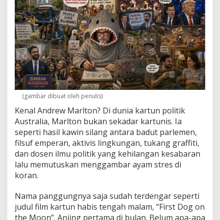
a
m
a
d
i
B
u
l
a
n
(gambar dibuat oleh penulis)
Kenal Andrew Marlton? Di dunia kartun politik
Australia, Marlton bukan sekadar kartunis. Ia
seperti hasil kawin silang antara badut parlemen,
filsuf emperan, aktivis lingkungan, tukang graffiti,
dan dosen ilmu politik yang kehilangan kesabaran
lalu memutuskan menggambar ayam stres di
koran.
Nama panggungnya saja sudah terdengar seperti
judul film kartun habis tengah malam, “First Dog on
the Moon”. Anjing pertama di bulan. Belum apa-apa