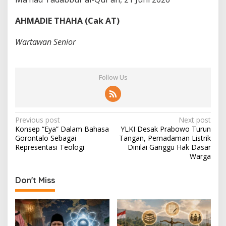
AHMADIE THAHA (Cak AT)
Wartawan Senior
Follow Us
P
Previous post
Next post
Konsep “Eya” Dalam Bahasa
YLKI Desak Prabowo Turun
o
Gorontalo Sebagai
Tangan, Pemadaman Listrik
s
Representasi Teologi
Dinilai Ganggu Hak Dasar
Warga
t
n
Don't Miss
a
v
i