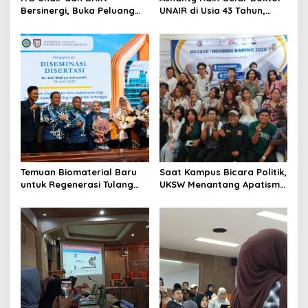
n
Bersinergi, Buka Peluang
UNAIR di Usia 43 Tahun,
Lahirnya Inovasi Kesehatan
Wisuda Bersama Anang
Nasional
dan Azriel
Temuan Biomaterial Baru
Saat Kampus Bicara Politik,
untuk Regenerasi Tulang
UKSW Menantang Apatisme
Antarkan Dosen Umsida
Generasi Muda
Jadi Doktor di UNAIR