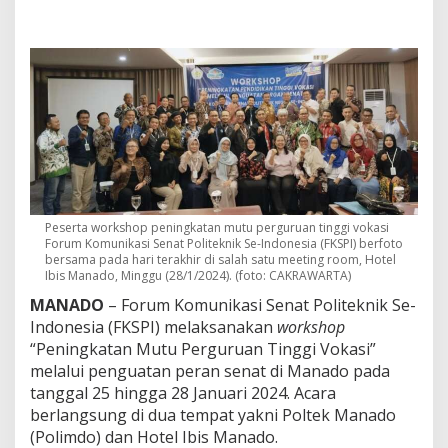
F
K
S
P
I
M
a
n
a
d
o
2
0
Peserta workshop peningkatan mutu perguruan tinggi vokasi
2
Forum Komunikasi Senat Politeknik Se-Indonesia (FKSPI) berfoto
4
bersama pada hari terakhir di salah satu meeting room, Hotel
:
Ibis Manado, Minggu (28/1/2024). (foto: CAKRAWARTA)
S
MANADO
– Forum Komunikasi Senat Politeknik Se-
e
n
Indonesia (FKSPI) melaksanakan
workshop
a
“Peningkatan Mutu Perguruan Tinggi Vokasi”
t
melalui penguatan peran senat di Manado pada
K
tanggal 25 hingga 28 Januari 2024. Acara
u
berlangsung di dua tempat yakni Poltek Manado
a
t
(Polimdo) dan Hotel Ibis Manado.