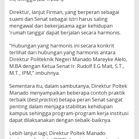
i
M
Direktur, lanjut Firman, yang berperan sebagai
e
n
suami dan Senat sebagai istri harus saling
i
mengawal dan bekerjasama agar kehidupan
n
‘rumah tangga’ dapat berjalan secara harmonis.
g
k
“Hubungan yang harmonis ini secara konkrit
a
t
terlihat dari hubungan yang harmonis antara
Direktur Politeknik Negeri Manado Mareyke Alelo,
M.BA dengan Ketua Senat Ir. Rudolf E.G Mait, S.T.,
M.T., IPM,” imbuhnya.
Sementara itu, dalam sambutanya, Direktur Poltek
Manado menyampaikan beberapa contoh praktik
terbaik (
best
practice
) betapa peran Senat sangat
penting dalam menjaga stabilitas kehidupan
kampus sehingga program-program kerja institusi
dapat dilaksanakan dengan sebaik-baiknya.
Lebih lanjut lagi, Direktur Poltek Manado