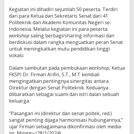
,
M
Kegiatan ini dihadiri sejumlah 50 peserta. Terdiri
u
dari para Ketua dan Sekretaris Senat dari 41
t
Politeknik dan Akademi Komunitas Negeri se-
u
P
Indonesia. Melalui kegiatan ini para peserta
e
workshop
saling berbagi/sharing informasi dan
r
berdiskusi dalam rangka menguatkan peran Senat
g
untuk meningkatkan mutu pendidikan tinggi
u
r
vokasi.
u
a
Dalam sambutan pada pembukaan
workshop
, Ketua
n
FKSPI Dr. Firman Arifin, S.T., M.T kembali
T
mengingatkan pentingnya sinergitas antara
i
n
Direktur dengan Senat Politeknik. Keduanya
g
diibaratkan sebagai suami dan istri dalan sebuah
g
keluarga.
i
V
“Pasangan ini (direktur dan senat poltek, red.)
o
k
sangat penting dijaga harmonisasi hubungannya,”
a
ujar Firman sebagaimana dikonfirmasi oleh media
s
ini, Minggu (28/1/2024).