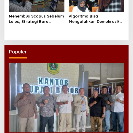
Menembus Scopus Sebelum
Algoritma Bisa
Lulus, Strategi Baru
Mengalahkan Demokrasi?
Program Doktor Ilmu Sosial
Diskusi Research Week FISIP
UNAIR
UNAIR Jadi Sorotan
Populer