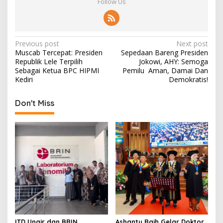
Follow Us
P
Previous post
Next post
Muscab Tercepat: Presiden
Sepedaan Bareng Presiden
o
Republik Lele Terpilih
Jokowi, AHY: Semoga
s
Sebagai Ketua BPC HIPMI
Pemilu Aman, Damai Dan
Kediri
Demokratis!
t
n
Don't Miss
a
v
i
g
a
t
i
o
ITD Unair dan BRIN
Ashanty Raih Gelar Doktor