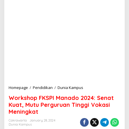
Homepage
/
Pendidikan
/
Dunia Kampus
W
o
Workshop FKSPI Manado 2024: Senat
r
k
Kuat, Mutu Perguruan Tinggi Vokasi
s
Meningkat
h
o
Cakrawarta
January 28, 2024
p
Dunia Kampus