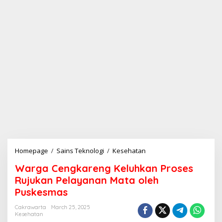
Homepage
/
Sains Teknologi
/
Kesehatan
W
a
Warga Cengkareng Keluhkan Proses
r
g
Rujukan Pelayanan Mata oleh
a
Puskesmas
C
e
Cakrawarta
March 25, 2025
n
Kesehatan