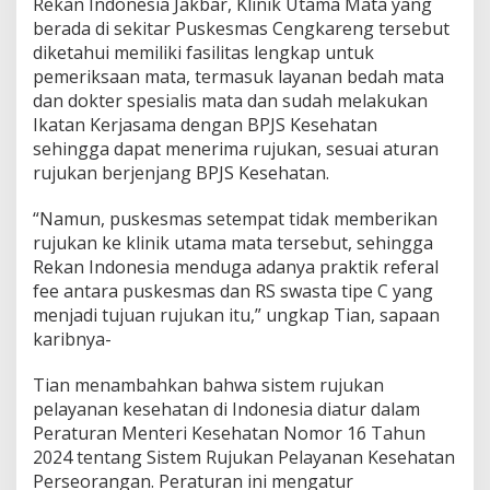
Rekan Indonesia Jakbar, Klinik Utama Mata yang
s
m
berada di sekitar Puskesmas Cengkareng tersebut
a
diketahui memiliki fasilitas lengkap untuk
s
pemeriksaan mata, termasuk layanan bedah mata
dan dokter spesialis mata dan sudah melakukan
Ikatan Kerjasama dengan BPJS Kesehatan
sehingga dapat menerima rujukan, sesuai aturan
rujukan berjenjang BPJS Kesehatan.
“Namun, puskesmas setempat tidak memberikan
rujukan ke klinik utama mata tersebut, sehingga
Rekan Indonesia menduga adanya praktik referal
fee antara puskesmas dan RS swasta tipe C yang
menjadi tujuan rujukan itu,” ungkap Tian, sapaan
karibnya-
Tian menambahkan bahwa sistem rujukan
pelayanan kesehatan di Indonesia diatur dalam
Peraturan Menteri Kesehatan Nomor 16 Tahun
2024 tentang Sistem Rujukan Pelayanan Kesehatan
Perseorangan. Peraturan ini mengatur