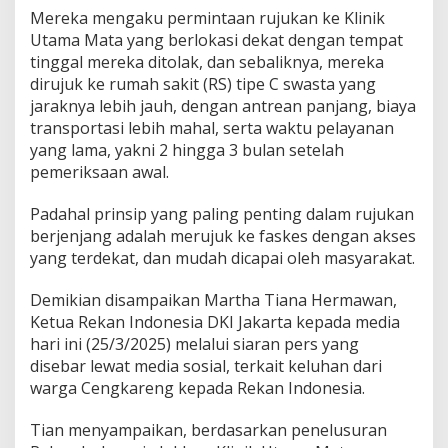
k
Mereka mengaku permintaan rujukan ke Klinik
a
Utama Mata yang berlokasi dekat dengan tempat
n
P
tinggal mereka ditolak, dan sebaliknya, mereka
e
dirujuk ke rumah sakit (RS) tipe C swasta yang
l
jaraknya lebih jauh, dengan antrean panjang, biaya
a
transportasi lebih mahal, serta waktu pelayanan
y
a
yang lama, yakni 2 hingga 3 bulan setelah
n
pemeriksaan awal.
a
n
Padahal prinsip yang paling penting dalam rujukan
M
berjenjang adalah merujuk ke faskes dengan akses
a
t
yang terdekat, dan mudah dicapai oleh masyarakat.
a
o
Demikian disampaikan Martha Tiana Hermawan,
l
Ketua Rekan Indonesia DKI Jakarta kepada media
e
hari ini (25/3/2025) melalui siaran pers yang
h
P
disebar lewat media sosial, terkait keluhan dari
u
warga Cengkareng kepada Rekan Indonesia.
s
k
Tian menyampaikan, berdasarkan penelusuran
e