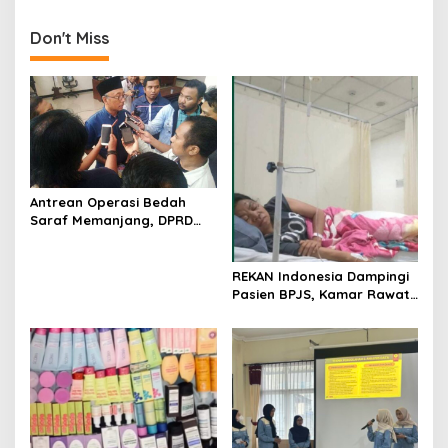
n
Don't Miss
a
v
i
g
a
t
Antrean Operasi Bedah
i
Saraf Memanjang, DPRD
o
Jatim Minta Layanan RSUD
Dr. Soetomo Dievaluasi
n
REKAN Indonesia Dampingi
Pasien BPJS, Kamar Rawat
Inap Akhirnya Tersedia