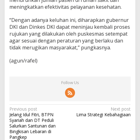
meningkatkan efektivitas pelayanan kesehatan.
“Dengan adanya keluhan ini, diharapkan gubernur
DKI dan Dinkes DKI dapat meninjau kembali proses
rujukan yang dilakukan oleh puskesmas setempat
agar sesuai dengan peraturan yang berlaku dan
tidak merugikan masyarakat,” pungkasnya.
(agun/rafel)
Follow Us
P
Previous post
Next post
Jelang Idul Fitri, BTPN
Lima Strategi Kebahagiaan
o
Syariah dan DT Peduli
s
Salurkan Santunan dan
Bingkisan Lebaran di
t
Pangkep