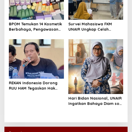
BPOM Temukan 14 Kosmetik
Survei Mahasiswa FKM
Berbahaya, Pengawasan
UNAIR Ungkap Celah
Penjualan Daring Didesak
Pencegahan DBD di
Diperketat
Permukiman Surabaya
REKAN Indonesia Dorong
RUU HAM Tegaskan Hak
atas Kesehatan
Hari Bidan Nasional, UNAIR
Ingatkan Bahaya Diam soal
Kesehatan Reproduksi
Remaja