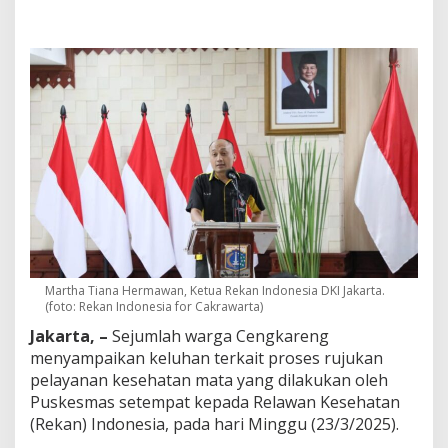
g
k
a
r
e
n
g
K
e
l
u
h
k
a
n
P
r
Martha Tiana Hermawan, Ketua Rekan Indonesia DKI Jakarta.
o
(foto: Rekan Indonesia for Cakrawarta)
s
Jakarta, –
Sejumlah warga Cengkareng
e
menyampaikan keluhan terkait proses rujukan
s
pelayanan kesehatan mata yang dilakukan oleh
R
u
Puskesmas setempat kepada Relawan Kesehatan
j
(Rekan) Indonesia, pada hari Minggu (23/3/2025).
u