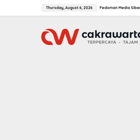
S
k
Thursday, August 6, 2026
Pedoman Media Sibe
i
p
t
o
c
o
n
t
e
n
t