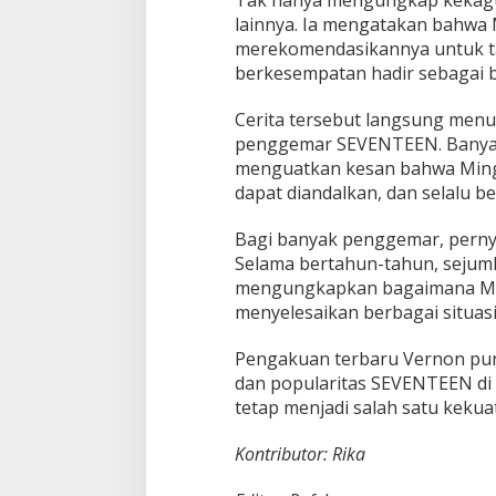
H
lainnya. Ia mengatakan bahwa
i
merekomendasikannya untuk t
d
berkesempatan hadir sebagai b
u
p
Cerita tersebut langsung menu
penggemar SEVENTEEN. Banya
menguatkan kesan bahwa Ming
dapat diandalkan, dan selalu 
Bagi banyak penggemar, perny
Selama bertahun-tahun, seju
mengungkapkan bagaimana Min
menyelesaikan berbagai situasi d
Pengakuan terbaru Vernon pun
dan popularitas SEVENTEEN di
tetap menjadi salah satu kekua
Kontributor: Rika