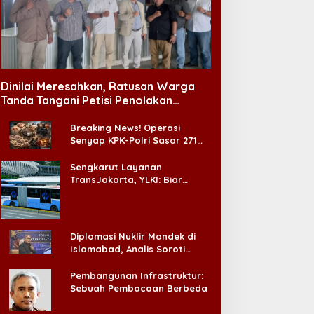
Dinilai Meresahkan, Ratusan Warga
Tanda Tangani Petisi Penolakan
Tempat Hiburan Malam di CitraLand
Breaking News! Operasi
Senyap KPK-Polri Sasar 271
Pabrik di Madura dan Akan
Ada ‘Badai Pemeriksaan’
Sengkarut Layanan
TransJakarta, YLKI: Biar
Cepat, Adakan Forum Dialog
Konsumen!
Diplomasi Nuklir Mandek di
Islamabad, Analis Soroti
Standar Ganda Washington
Pembangunan Infrastruktur:
Sebuah Pembacaan Berbeda