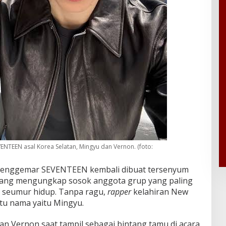
NTEEN asal Korea Selatan, Mingyu dan Vernon. (foto:
enggemar SEVENTEEN kembali dibuat tersenyum
yang mengungkap sosok anggota grup yang paling
h seumur hidup. Tanpa ragu,
rapper
kelahiran New
tu nama yaitu Mingyu.
n Vernon saat tampil sebagai bintang tamu di acara