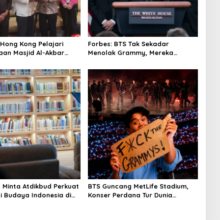
 Hong Kong Pelajari
Forbes: BTS Tak Sekadar
aan Masjid Al-Akbar
Menolak Grammy, Mereka
a
Bongkar Aturan Main
‘Diskriminatif’
n Minta Atdikbud Perkuat
BTS Guncang MetLife Stadium,
i Budaya Indonesia di
Konser Perdana Tur Dunia
g Dunia
‘ARIRANG’ Diselimuti Dukungan
untuk Boikot Grammy