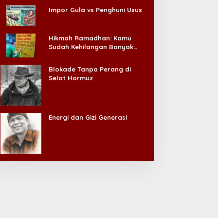
Impor Gula vs Penghuni Usus
Hikmah Ramadhan: Kamu
Sudah Kehilangan Banyak
Hal, Jangan Sampai
Kehilangan Diri Sendiri!
Blokade Tanpa Perang di
Selat Hormuz
Energi dan Gizi Generasi