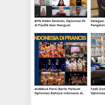
i
o
n
BIPA Makin Diminati, Diplomasi RI
Delegasi
di Pasifik Kian Menguat
Pengelol
Surabay
Atdikbud Paris-Berlin Perkuat
Fadli Zo
Diplomasi Bahasa Indonesia di
Diplomas
Eropa
Panggun