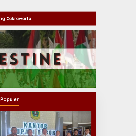
ng Cakrawarta
Populer