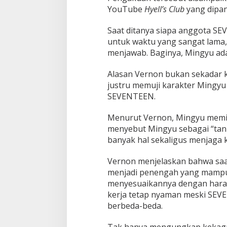
i
YouTube
Hyell’s Club
yang dipan
a
j
Saat ditanya siapa anggota SE
a
untuk waktu yang sangat lama
k
T
menjawab. Baginya, Mingyu adal
i
n
Alasan Vernon bukan sekadar k
g
justru memuji karakter Mingyu 
g
SEVENTEEN.
a
l
B
Menurut Vernon, Mingyu memili
e
menyebut Mingyu sebagai “t
r
banyak hal sekaligus menjaga
s
a
Vernon menjelaskan bahwa saa
m
a
menjadi penengah yang mampu
S
menyesuaikannya dengan hara
e
kerja tetap nyaman meski SEV
u
berbeda-beda.
m
u
r
Tak hanya mengungkap kekagu