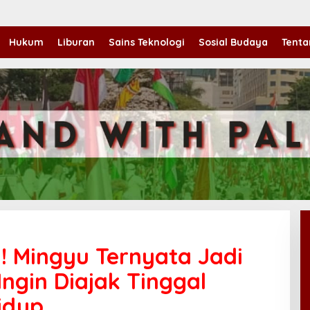
Hukum
Liburan
Sains Teknologi
Sosial Budaya
Tenta
! Mingyu Ternyata Jadi
ngin Diajak Tinggal
idup