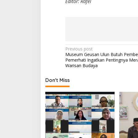
Editor: Rafel
P
Previous post
Museum Geusan Ulun Butuh Pembe
o
Pemerhati Ingatkan Pentingnya Me
s
Warisan Budaya
t
Don't Miss
n
a
v
i
g
a
t