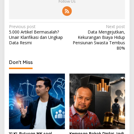
Follow Us
P
Previous post
Next post
5.000 Artikel Bermasalah?
Data Mengejutkan,
o
Unair Klarifikasi dan Ungkap
Kekurangan Biaya Hidup
s
Data Resmi
Pensiunan Swasta Tembus
80%
t
n
Don't Miss
a
v
i
g
a
t
i
o
YLKI: Putusan MK soal
Kemasan Rokok Dinilai Jadi