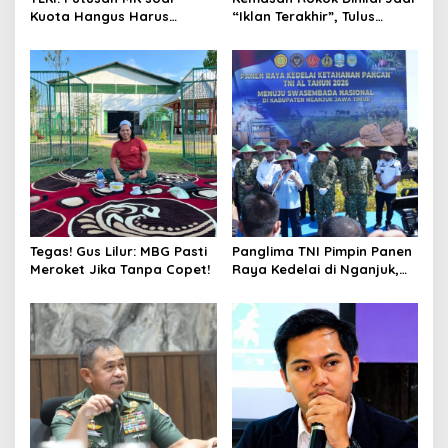
n
Kuota Hangus Harus
“Iklan Terakhir”, Tulus
Segera Dijalankan
Abadi: Negara Tak Boleh
Kalah dari Industri
Tegas! Gus Lilur: MBG Pasti
Panglima TNI Pimpin Panen
Meroket Jika Tanpa Copet!
Raya Kedelai di Nganjuk,
Dorong Swasembada
Pangan Nasional