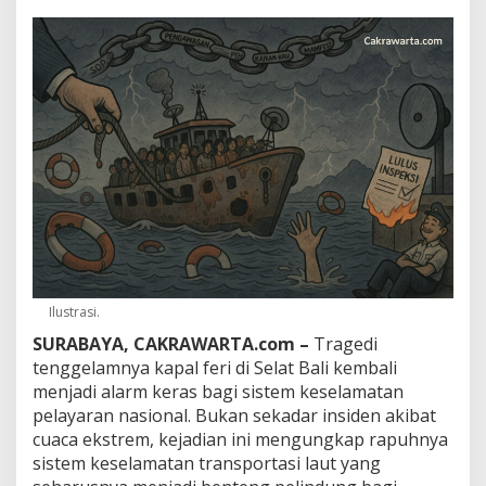
i
S
e
l
a
t
B
a
l
i
,
P
a
k
a
r
Ilustrasi.
:
A
SURABAYA, CAKRAWARTA.com –
Tragedi
l
tenggelamnya kapal feri di Selat Bali kembali
a
menjadi alarm keras bagi sistem keselamatan
r
pelayaran nasional. Bukan sekadar insiden akibat
m
K
cuaca ekstrem, kejadian ini mengungkap rapuhnya
e
sistem keselamatan transportasi laut yang
r