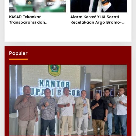
KASAD Tekankan
Alarm Keras! YLKI Soroti
Transparansi dan
Kecelakaan Argo Bromo-
Profesionalisme dalam
KRL, Sistem Dinilai Tak
Pengelolaan Yayasan
Andal
Dhekarta
Populer