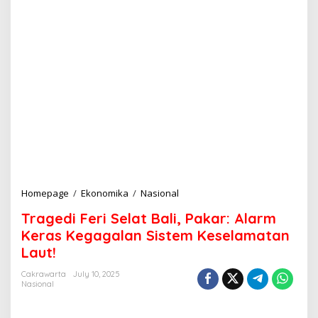
Homepage
/
Ekonomika
/
Nasional
T
r
Tragedi Feri Selat Bali, Pakar: Alarm
a
g
Keras Kegagalan Sistem Keselamatan
e
Laut!
d
i
Cakrawarta
July 10, 2025
F
Nasional
e
r