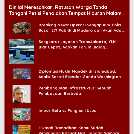
Dinilai Meresahkan, Ratusan Warga Tanda
Tangani Petisi Penolakan Tempat Hiburan Malam
di CitraLand
Breaking News! Operasi Senyap KPK-Polri
Sasar 271 Pabrik di Madura dan Akan Ada
‘Badai Pemeriksaan’
Sengkarut Layanan TransJakarta, YLKI:
Biar Cepat, Adakan Forum Dialog
Konsumen!
Diplomasi Nuklir Mandek di Islamabad,
Analis Soroti Standar Ganda Washington
Pembangunan Infrastruktur: Sebuah
Pembacaan Berbeda
Impor Gula vs Penghuni Usus
Hikmah Ramadhan: Kamu Sudah
Kehilangan Banyak Hal, Jangan Sampai