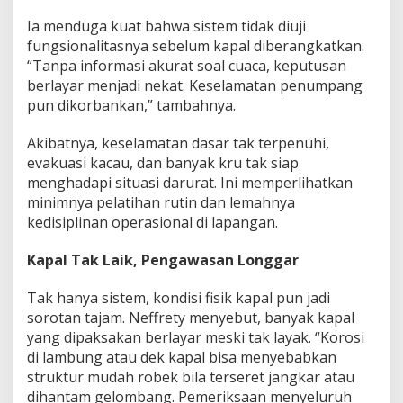
t
a
Ia menduga kuat bahwa sistem tidak diuji
n
fungsionalitasnya sebelum kapal diberangkatkan.
L
“Tanpa informasi akurat soal cuaca, keputusan
a
berlayar menjadi nekat. Keselamatan penumpang
u
pun dikorbankan,” tambahnya.
t
!
Akibatnya, keselamatan dasar tak terpenuhi,
evakuasi kacau, dan banyak kru tak siap
menghadapi situasi darurat. Ini memperlihatkan
minimnya pelatihan rutin dan lemahnya
kedisiplinan operasional di lapangan.
Kapal Tak Laik, Pengawasan Longgar
Tak hanya sistem, kondisi fisik kapal pun jadi
sorotan tajam. Neffrety menyebut, banyak kapal
yang dipaksakan berlayar meski tak layak. “Korosi
di lambung atau dek kapal bisa menyebabkan
struktur mudah robek bila terseret jangkar atau
dihantam gelombang. Pemeriksaan menyeluruh