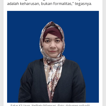
adalah keharusan, bukan formalitas,” tegasnya.
Pakar K3 Unair, Neffrety Nilamsari. (foto: dokumen pribadi)