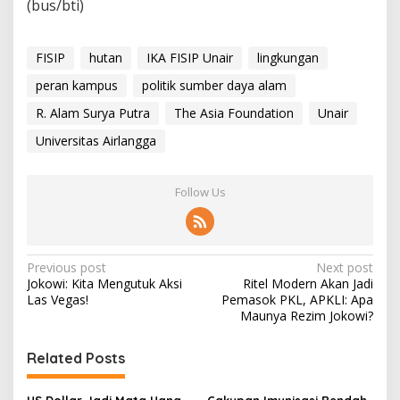
(bus/bti)
FISIP
hutan
IKA FISIP Unair
lingkungan
peran kampus
politik sumber daya alam
R. Alam Surya Putra
The Asia Foundation
Unair
Universitas Airlangga
Follow Us
P
Previous post
Next post
Jokowi: Kita Mengutuk Aksi
Ritel Modern Akan Jadi
o
Las Vegas!
Pemasok PKL, APKLI: Apa
s
Maunya Rezim Jokowi?
t
Related Posts
n
a