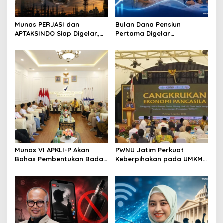
Munas PERJASI dan
Bulan Dana Pensiun
APTAKSINDO Siap Digelar,
Pertama Digelar
Bahas Regenerasi hingga
September, Industri
Revisi AD/ART
Perkuat Ekosistem Pensiun
Berkelanjutan
Munas VI APKLI-P Akan
PWNU Jatim Perkuat
Bahas Pembentukan Badan
Keberpihakan pada UMKM
Perekonomian UMKM RI,
Lewat Ekonomi Pancasila
Dinilai Penting Hadapi
Bonus Demografi