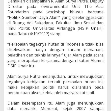
Demikian disampaikan R. Alam Surya Putra, Deputy
t
u
Director pada Environmental Unit The Asia
h
Foundation pada workshop khusus bertema
k
“Politik Sumber Daya Alam” yang diselenggarakan
a
di Ruang Adi Sukadana, Fakultas Ilmu Sosial dan
n
D
Ilmu Politik Universitas Airlangga (FISIP
Unair
),
a
pada Rabu (4/10/2017) siang.
l
a
“Persoalan tegaknya hutan di Indonesia tidak bisa
m
diselesaikan hanya dengan tanam menanam,
"
P
pelatihan dan teknis lainnya,” ujar Alam pada acara
o
yang merupakan kerjasama dengan Ikatan Alumni
l
FISIP Unair itu.
i
t
Alam Surya Putra melanjutkan, untuk mewujudkan
i
k
tegaknya kebijakan terkait persoalan hutan ini,
"
maka kebijakan politik harus diarahkan pada
S
pembukaan akses kelola oleh masyarakat sipil.
D
A
Dalam kesempatan itu, Alam juga menunjukkan
I
n
data menarik. Menurut, sejak 2007 sampai