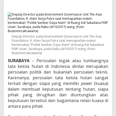
o
u
n
d
a
t
i
o
Deputy Director pada Environment Governance Unit The Asia
n
Foundation, R. Alam Surya Putra saat memaparkan materi
:
bertemakan “Politik Sumber Daya Alam” di Ruang Adi Sukadana
P
FISIP Unair, Surabaya, pada Rabu (4/10/2017) siang. (Foto:
e
Bustomi/cakrawarta)
r
SURABAYA
– Persoalan tegak atau tumbangnya
a
n
tata kelola hutan di Indonesia dinilai merupakan
K
persoalan politik dan bukanlah persoalan teknis.
a
Karenanya, persoalan tata kelola hutan sangat
m
terkait dengan siapa yang memiliki
power
(kuasa)
p
dalam membuat keputusan tentang hutan, siapa
u
s
pihak yang dirugikan dan diuntungkan atas
D
keputusan tersebut dan bagaimana relasi kuasa di
i
antara para pihak.
b
u