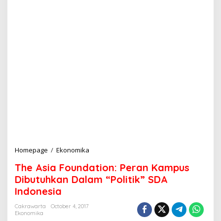
Homepage
/
Ekonomika
T
h
The Asia Foundation: Peran Kampus
e
A
Dibutuhkan Dalam “Politik” SDA
s
Indonesia
i
a
Cakrawarta
October 4, 2017
F
Ekonomika