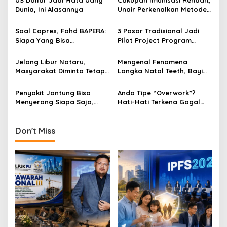
US Dollar Jadi Mata Uang
Cakupan Imunisasi Rendah,
v
Dunia, Ini Alasannya
Unair Perkenalkan Metode
HCD Pada Pondok
i
Pesantren di Madura
Soal Capres, Fahd BAPERA:
3 Pasar Tradisional Jadi
g
Siapa Yang Bisa
Pilot Project Program
Mewujudkan Dua Hal Ini?
Bebas Kantong Plastik
a
Pemkot Surabaya
Jelang Libur Nataru,
Mengenal Fenomena
t
Masyarakat Diminta Tetap
Langka Natal Teeth, Bayi
i
Taati Prokes
Lahir Dengan Gigi
Penyakit Jantung Bisa
Anda Tipe “Overwork”?
o
Menyerang Siapa Saja,
Hati-Hati Terkena Gagal
n
Waspadai Gejalanya!
Jantung!
Don't Miss