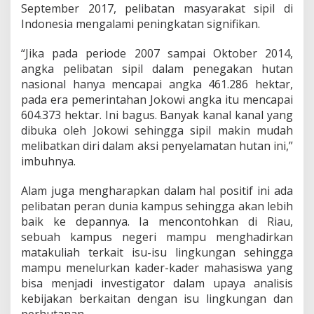
d
September 2017, pelibatan masyarakat sipil di
o
Indonesia mengalami peningkatan signifikan.
n
e
“Jika pada periode 2007 sampai Oktober 2014,
s
i
angka pelibatan sipil dalam penegakan hutan
a
nasional hanya mencapai angka 461.286 hektar,
pada era pemerintahan Jokowi angka itu mencapai
604.373 hektar. Ini bagus. Banyak kanal kanal yang
dibuka oleh Jokowi sehingga sipil makin mudah
melibatkan diri dalam aksi penyelamatan hutan ini,”
imbuhnya.
Alam juga mengharapkan dalam hal positif ini ada
pelibatan peran dunia kampus sehingga akan lebih
baik ke depannya. Ia mencontohkan di Riau,
sebuah kampus negeri mampu menghadirkan
matakuliah terkait isu-isu lingkungan sehingga
mampu menelurkan kader-kader mahasiswa yang
bisa menjadi investigator dalam upaya analisis
kebijakan berkaitan dengan isu lingkungan dan