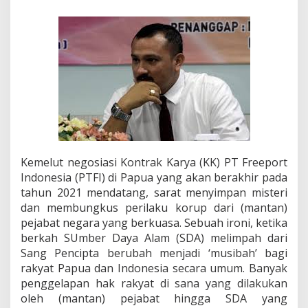
o
l
u
s
i
P
a
n
c
a
s
i
l
Kemelut negosiasi Kontrak Karya (KK) PT Freeport
a
i
Indonesia (PTFI) di Papua yang akan berakhir pada
s
tahun 2021 mendatang, sarat menyimpan misteri
A
dan membungkus perilaku korup dari (mantan)
t
pejabat negara yang berkuasa. Sebuah ironi, ketika
a
s
berkah SUmber Daya Alam (SDA) melimpah dari
K
Sang Pencipta berubah menjadi ‘musibah’ bagi
i
rakyat Papua dan Indonesia secara umum. Banyak
s
penggelapan hak rakyat di sana yang dilakukan
r
oleh (mantan) pejabat hingga SDA yang
u