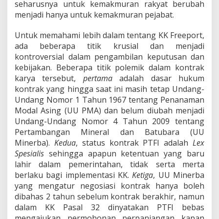
h
seharusnya untuk kemakmuran rakyat berubah
F
menjadi hanya untuk kemakmuran pejabat.
r
e
Untuk memahami lebih dalam tentang KK Freeport,
e
ada beberapa titik krusial dan menjadi
p
o
kontroversial dalam pengambilan keputusan dan
r
kebijakan. Beberapa titik polemik dalam kontrak
t
karya tersebut,
pertama
adalah dasar hukum
kontrak yang hingga saat ini masih tetap Undang-
Undang Nomor 1 Tahun 1967 tentang Penanaman
Modal Asing (UU PMA) dan belum diubah menjadi
Undang-Undang Nomor 4 Tahun 2009 tentang
Pertambangan Mineral dan Batubara (UU
Minerba).
Kedua
, status kontrak PTFI adalah
Lex
Spesialis
sehingga apapun ketentuan yang baru
lahir dalam pemerintahan, tidak serta merta
berlaku bagi implementasi KK.
Ketiga
, UU Minerba
yang mengatur negosiasi kontrak hanya boleh
dibahas 2 tahun sebelum kontrak berakhir, namun
dalam KK Pasal 32 dinyatakan PTFI bebas
mengajukan permohonan perpanjangan kapan