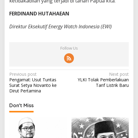
ketidakadilan yang terjadi di tanah Papua kita.
FERDINAND HUTAHAEAN
Direktur Eksekutif Energy Watch Indonesia (EWI)
Follow Us
P
Previous post
Next post
Pengamat: Usut Tuntas
YLKI Tolak Pemberlakuan
o
Surat Setya Novanto ke
Tarif Listrik Baru
s
Dirut Pertamina
t
Don't Miss
n
a
v
i