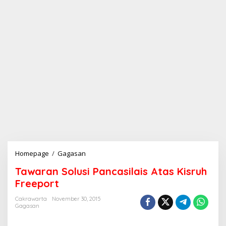
Homepage
/
Gagasan
T
a
Tawaran Solusi Pancasilais Atas Kisruh
w
a
Freeport
r
a
Cakrawarta
November 30, 2015
Gagasan
n
S