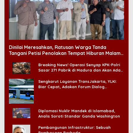
Dinilai Meresahkan, Ratusan Warga Tanda
Tangani Petisi Penolakan Tempat Hiburan Malam
di CitraLand
Breaking News! Operasi Senyap KPK-Polri
Sasar 271 Pabrik di Madura dan Akan Ada
‘Badai Pemeriksaan’
Sengkarut Layanan TransJakarta, YLKI:
Biar Cepat, Adakan Forum Dialog
Konsumen!
Diplomasi Nuklir Mandek di Islamabad,
Analis Soroti Standar Ganda Washington
Pembangunan Infrastruktur: Sebuah
Pembacaan Berbeda