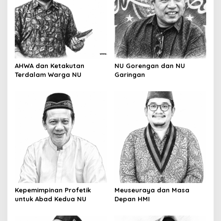
g
a
t
i
o
AHWA dan Ketakutan
NU Gorengan dan NU
Terdalam Warga NU
Garingan
n
Kepemimpinan Profetik
Meuseuraya dan Masa
untuk Abad Kedua NU
Depan HMI