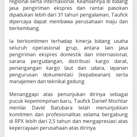
regional serta internasional. Keahliannya di bidang
a
r
jasa pengiriman ekspres dan rantai pasokan
u
dipadukan lebih dari 31 tahun pengalaman, Taufick
R
dipercaya dapat membawa perusahaan maju dan
P
berkembang.
X
G
r
Ia berkomitmen terhadap kinerja bidang usaha
o
seluruh operasional grup, antara lain jasa
u
pengiriman ekspres domestik dan internasional,
p
sarana pergudangan, distribusi kargo darat,
penangangan kargo laut dan udara, layanan
pengurusan dokumentasi (kepabeanan) serta
manajemen dan teknikal gedung.
Menanggapi atas penunjukan dirinya sebagai
pucuk kepemimpinan baru, Taufick Danief Mochtar
menilai David Batubara telah menunjukkan
komitmen dan profesionalitas selama bergabung
di RPX lebih dari 2,5 tahun dan mengapresiasi atas
kepercayaan perusahaan atas dirinya.