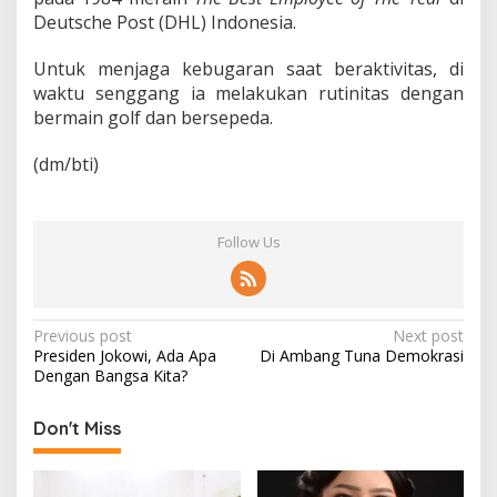
Deutsche Post (DHL) Indonesia.
Untuk menjaga kebugaran saat beraktivitas, di
waktu senggang ia melakukan rutinitas dengan
bermain golf dan bersepeda.
(dm/bti)
Follow Us
P
Previous post
Next post
Presiden Jokowi, Ada Apa
Di Ambang Tuna Demokrasi
o
Dengan Bangsa Kita?
s
t
Don't Miss
n
a