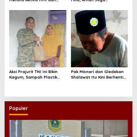
Lahirnya Dua Buku
Menembus Sekolah Impian
Aksi Prajurit TNI Ini Bikin
Pak Misnari dan Gledekan
Kagum, Sampah Plastik
Shalawat Itu Kini Berhenti
Disulap Jadi Sembako
Berjalan
untuk Lansia
Populer