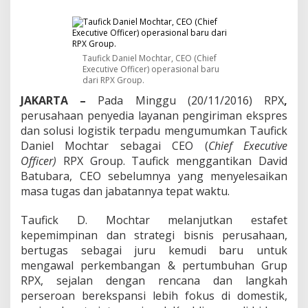
a
n
i
e
l
Taufick Daniel Mochtar, CEO (Chief
M
Executive Officer) operasional baru
o
dari RPX Group.
c
JAKARTA –
Pada Minggu (20/11/2016) RPX
h
,
t
perusahaan penyedia layanan pengiriman ekspres
a
dan solusi logistik terpadu mengumumkan Taufick
r
Daniel Mochtar sebagai CEO (
Chief Executive
,
Officer)
RPX Group. Taufick menggantikan David
S
a
Batubara, CEO sebelumnya yang menyelesaikan
n
masa tugas dan jabatannya tepat waktu.
g
N
Taufick D. Mochtar melanjutkan estafet
a
kepemimpinan dan strategi bisnis perusahaan,
k
h
bertugas sebagai juru kemudi baru untuk
o
mengawal perkembangan & pertumbuhan Grup
d
RPX, sejalan dengan rencana dan langkah
a
perseroan berekspansi lebih fokus di domestik,
B