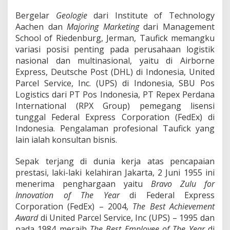
Bergelar
Geologie
dari Institute of Technology
Aachen dan
Majoring Marketing
dari Management
School of Riedenburg, Jerman, Taufick memangku
variasi posisi penting pada perusahaan logistik
nasional dan multinasional, yaitu di Airborne
Express, Deutsche Post (DHL) di Indonesia, United
Parcel Service, Inc. (UPS) di Indonesia, SBU Pos
Logistics dari PT Pos Indonesia, PT Repex Perdana
International (RPX Group) pemegang lisensi
tunggal Federal Express Corporation (FedEx) di
Indonesia. Pengalaman profesional Taufick yang
lain ialah konsultan bisnis.
Sepak terjang di dunia kerja atas pencapaian
prestasi, laki-laki kelahiran Jakarta, 2 Juni 1955 ini
menerima penghargaan yaitu
Bravo Zulu for
Innovation of The Year
di Federal Express
Corporation (FedEx) – 2004,
The Best Achievement
Award
di United Parcel Service, Inc (UPS) – 1995 dan
pada 1984 meraih
The Best Employee of The Year
di