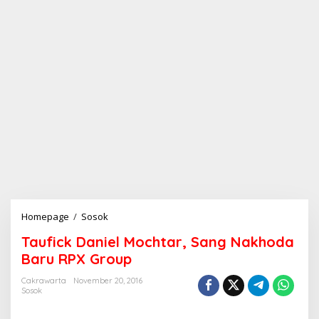
Homepage
/
Sosok
T
a
Taufick Daniel Mochtar, Sang Nakhoda
u
f
Baru RPX Group
i
c
Cakrawarta
November 20, 2016
Sosok
k
D