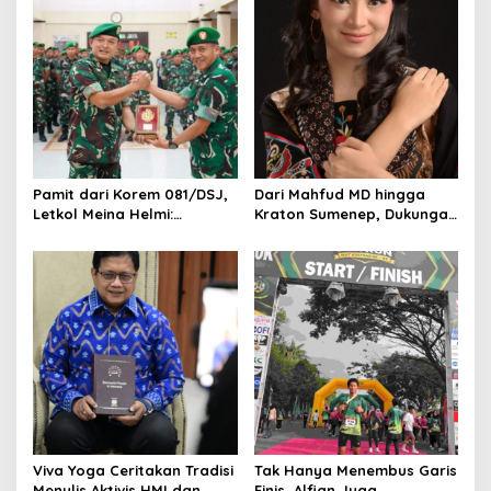
v
i
g
a
t
i
Pamit dari Korem 081/DSJ,
Dari Mahfud MD hingga
o
Letkol Meina Helmi:
Kraton Sumenep, Dukungan
Dukungan Anggota Jadi
Mengalir untuk Finalis
n
Kunci Keberhasilan Tugas
Indonesia’s Girl 2026 Asal
Jawa Timur
Viva Yoga Ceritakan Tradisi
Tak Hanya Menembus Garis
Menulis Aktivis HMI dan
Finis, Alfian Juga