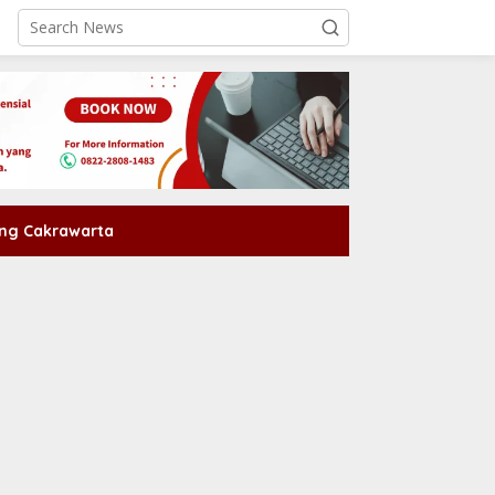
ng Cakrawarta