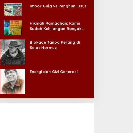
Impor Gula vs Penghuni Usus
Hikmah Ramadhan: Kamu
Sudah Kehilangan Banyak
Hal, Jangan Sampai
Kehilangan Diri Sendiri!
Blokade Tanpa Perang di
Selat Hormuz
Energi dan Gizi Generasi