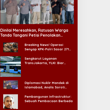
aklukkan Persib!
Jelang Muktamar Ke-35
ersebaya Juarai Piala
NU, Majelis Dzikir Al-Yasmin
residen 2026
Gelar Doa Bersama untuk
Dinilai Meresahkan, Ratusan Warga
Persatuan Bangsa
Tanda Tangani Petisi Penolakan
Tempat Hiburan Malam di CitraLand
Breaking News! Operasi
Senyap KPK-Polri Sasar 271
Pabrik di Madura dan Akan
Ada ‘Badai Pemeriksaan’
Sengkarut Layanan
TransJakarta, YLKI: Biar
Cepat, Adakan Forum Dialog
Konsumen!
Diplomasi Nuklir Mandek di
Islamabad, Analis Soroti
Standar Ganda Washington
Pembangunan Infrastruktur:
Sebuah Pembacaan Berbeda