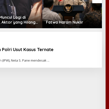
Muncul Lagi di
T
a, Aktor yang Hilang
Fatwa Haram Nuklir
P
rea Kini Disambut
P
 Fans
Polri Usut Kasus Ternate
ch (IPW), Neta S. Pane mendesak