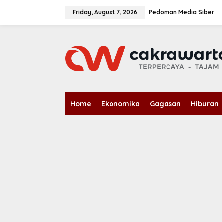
S
k
Friday, August 7, 2026
Pedoman Media Siber
i
p
t
o
c
o
n
t
e
n
Home
Ekonomika
Gagasan
Hiburan
t