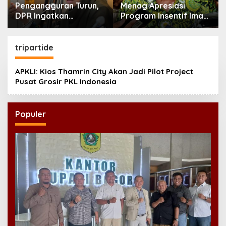
Pengangguran Turun,
Menag Apresiasi
DPR Ingatkan
Program Insentif Imam
Pentingnya
Masjid di Jatim, DMI
Menciptakan
Dorong Jadi Model
Pekerjaan yang Layak
Nasional
tripartide
APKLI: Kios Thamrin City Akan Jadi Pilot Project
Pusat Grosir PKL Indonesia
Populer