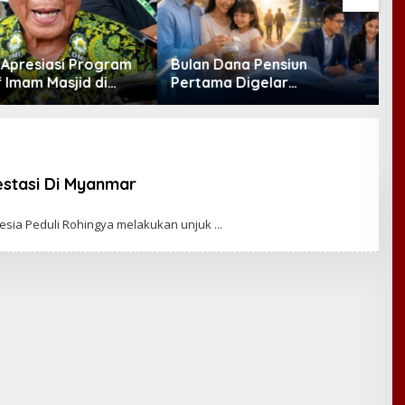
Dana Pensiun
K
a Digelar
Jalur Hukum KDMP
E
ber, Industri
R
t Ekosistem Pensiun
M
anjutan
estasi Di Myanmar
onesia Peduli Rohingya melakukan unjuk