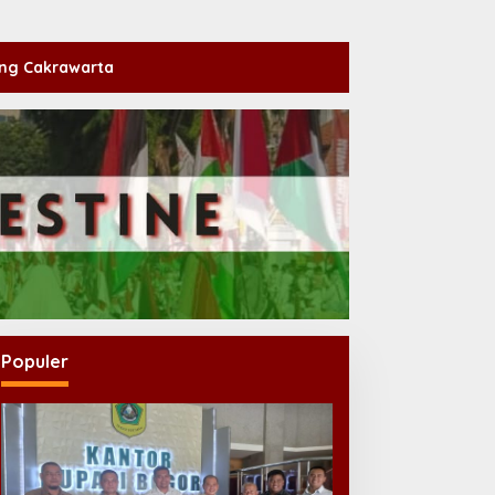
ng Cakrawarta
Populer