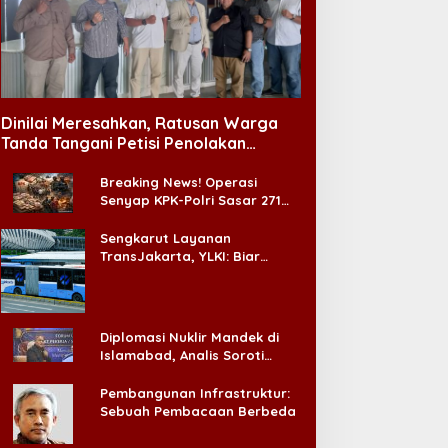
abinet Bayangan Desak
Pengangguran Turun, DPR
valuasi Total MBG Usai
Ingatkan Pentingnya
entetan Keracunan
Menciptakan Pekerjaan
Dinilai Meresahkan, Ratusan Warga
assal
yang Layak
Tanda Tangani Petisi Penolakan
Tempat Hiburan Malam di CitraLand
Breaking News! Operasi
Senyap KPK-Polri Sasar 271
Pabrik di Madura dan Akan
Ada ‘Badai Pemeriksaan’
Sengkarut Layanan
TransJakarta, YLKI: Biar
Cepat, Adakan Forum Dialog
Konsumen!
Diplomasi Nuklir Mandek di
Islamabad, Analis Soroti
Standar Ganda Washington
Pembangunan Infrastruktur:
Sebuah Pembacaan Berbeda