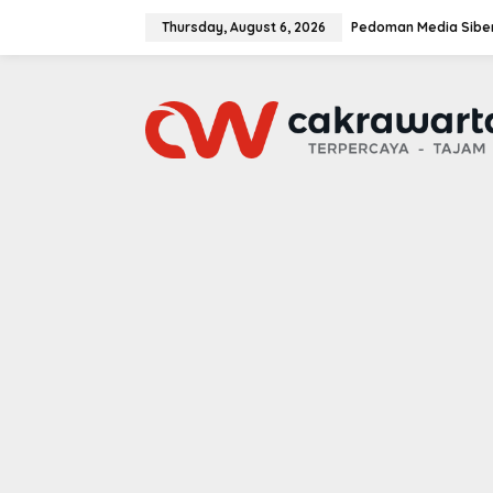
S
k
Thursday, August 6, 2026
Pedoman Media Sibe
i
p
t
o
c
o
n
t
e
n
t