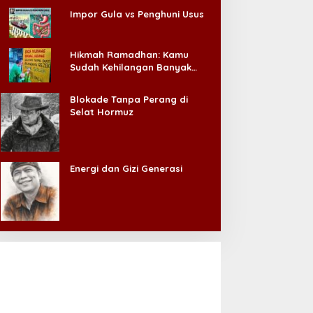
Impor Gula vs Penghuni Usus
Hikmah Ramadhan: Kamu
Sudah Kehilangan Banyak
Hal, Jangan Sampai
Kehilangan Diri Sendiri!
Blokade Tanpa Perang di
Selat Hormuz
Energi dan Gizi Generasi