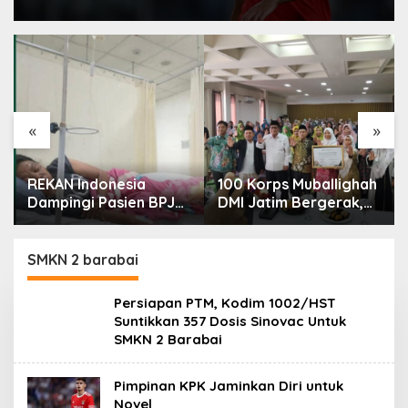
«
»
REKAN Indonesia
100 Korps Muballighah
Dampingi Pasien BPJS,
DMI Jatim Bergerak,
Kamar Rawat Inap
Dorong Masjid Ramah
Akhirnya Tersedia
Anak di Seluruh
Daerah
SMKN 2 barabai
Persiapan PTM, Kodim 1002/HST
Suntikkan 357 Dosis Sinovac Untuk
SMKN 2 Barabai
Pimpinan KPK Jaminkan Diri untuk
Novel