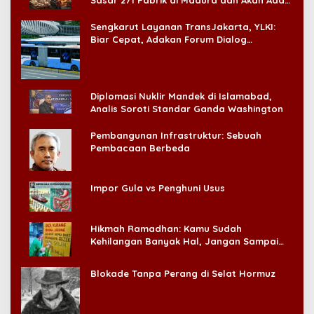
Sasar 271 Pabrik di Madura dan Akan Ada
‘Badai Pemeriksaan’
Sengkarut Layanan TransJakarta, YLKI:
Biar Cepat, Adakan Forum Dialog
Konsumen!
Diplomasi Nuklir Mandek di Islamabad,
Analis Soroti Standar Ganda Washington
Pembangunan Infrastruktur: Sebuah
Pembacaan Berbeda
Impor Gula vs Penghuni Usus
Hikmah Ramadhan: Kamu Sudah
Kehilangan Banyak Hal, Jangan Sampai
Kehilangan Diri Sendiri!
Blokade Tanpa Perang di Selat Hormuz