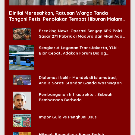
Dinilai Meresahkan, Ratusan Warga Tanda
Tangani Petisi Penolakan Tempat Hiburan Malam
di CitraLand
Breaking News! Operasi Senyap KPK-Polri
Sasar 271 Pabrik di Madura dan Akan Ada
‘Badai Pemeriksaan’
Sengkarut Layanan TransJakarta, YLKI:
Biar Cepat, Adakan Forum Dialog
Konsumen!
Diplomasi Nuklir Mandek di Islamabad,
Analis Soroti Standar Ganda Washington
Pembangunan Infrastruktur: Sebuah
Pembacaan Berbeda
Impor Gula vs Penghuni Usus
Hikmah Ramadhan: Kamu Sudah