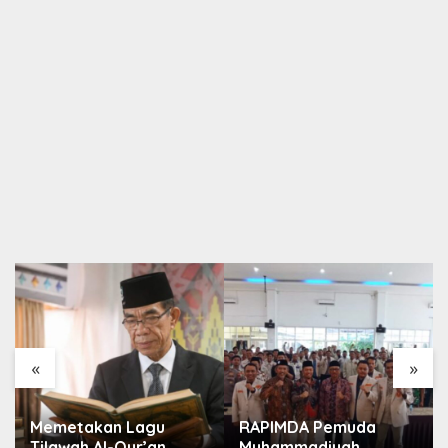
«
»
Memetakan Lagu
RAPIMDA Pemuda
Tilawah Al-Qur’an
Muhammadiyah