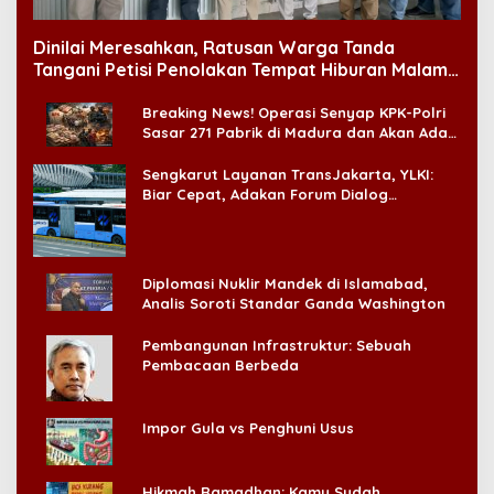
Dinilai Meresahkan, Ratusan Warga Tanda
Tangani Petisi Penolakan Tempat Hiburan Malam
di CitraLand
Breaking News! Operasi Senyap KPK-Polri
Sasar 271 Pabrik di Madura dan Akan Ada
‘Badai Pemeriksaan’
Sengkarut Layanan TransJakarta, YLKI:
Biar Cepat, Adakan Forum Dialog
Konsumen!
Diplomasi Nuklir Mandek di Islamabad,
Analis Soroti Standar Ganda Washington
Pembangunan Infrastruktur: Sebuah
Pembacaan Berbeda
Impor Gula vs Penghuni Usus
Hikmah Ramadhan: Kamu Sudah