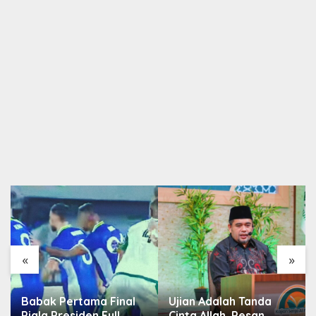
«
»
Babak Pertama Final
Ujian Adalah Tanda
Piala Presiden Full
Cinta Allah, Pesan