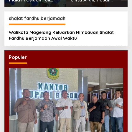
Tegang, Skor Masih
Imam Masjid Al Akbar
Imbang
Surabaya
shalat fardhu berjamaah
Walikota Magelang Keluarkan Himbauan Shalat
Fardhu Berjamaah Awal Waktu
Populer