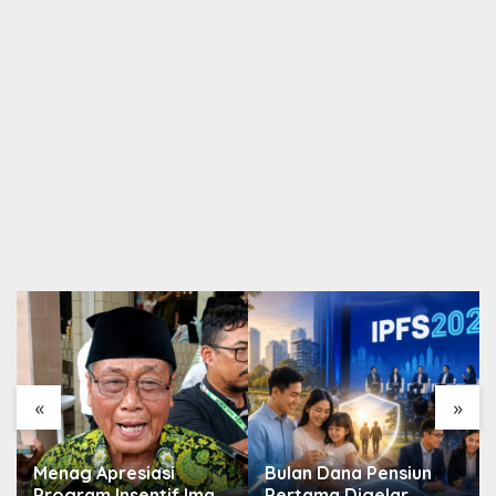
«
»
Menag Apresiasi
Bulan Dana Pensiun
Program Insentif Imam
Pertama Digelar