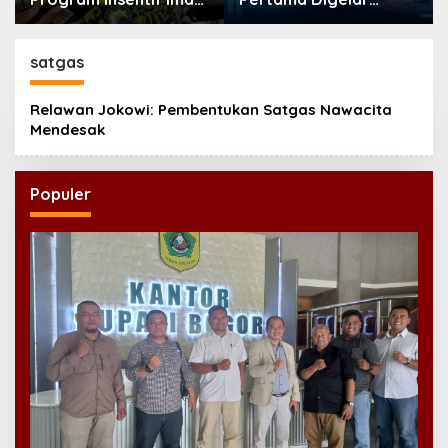
Masjid di Jatim, DMI
September, Industri
Dorong Jadi Model
Perkuat Ekosistem
Nasional
Pensiun Berkelanjutan
satgas
Relawan Jokowi: Pembentukan Satgas Nawacita
Mendesak
Populer