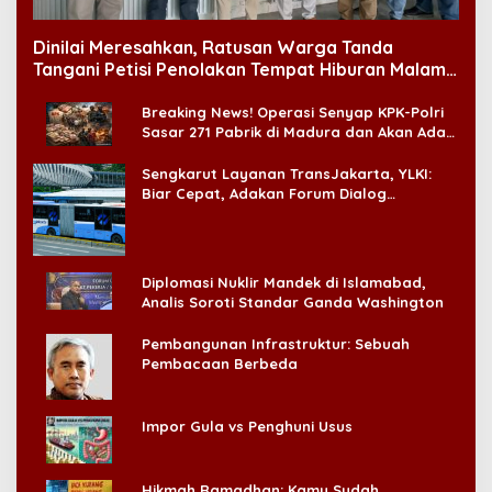
Dinilai Meresahkan, Ratusan Warga Tanda
Tangani Petisi Penolakan Tempat Hiburan Malam
di CitraLand
Breaking News! Operasi Senyap KPK-Polri
Sasar 271 Pabrik di Madura dan Akan Ada
‘Badai Pemeriksaan’
Sengkarut Layanan TransJakarta, YLKI:
Biar Cepat, Adakan Forum Dialog
Konsumen!
Diplomasi Nuklir Mandek di Islamabad,
Analis Soroti Standar Ganda Washington
Pembangunan Infrastruktur: Sebuah
Pembacaan Berbeda
Impor Gula vs Penghuni Usus
Hikmah Ramadhan: Kamu Sudah