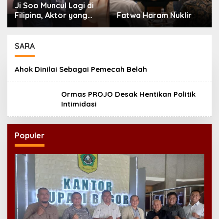
Ji Soo Muncul Lagi di
Filipina, Aktor yang
Fatwa Haram Nuklir
Hilang dari Korea Kini
Disambut Ribuan Fans
SARA
Ahok Dinilai Sebagai Pemecah Belah
Ormas PROJO Desak Hentikan Politik
Intimidasi
Populer