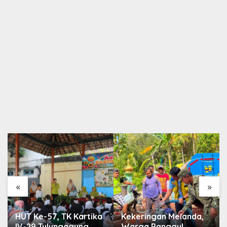
«
»
HUT Ke-57, TK Kartika
Kekeringan Melanda,
IV-29 Tulungagung
Warga Panggul