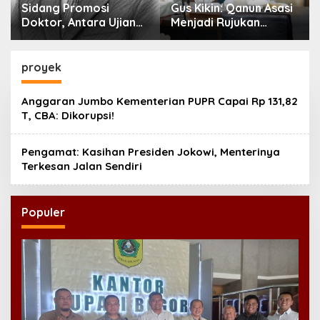
Sidang Promosi
Gus Kikin: Qanun Asasi
Doktor, Antara Ujian
Menjadi Rujukan
Ilmiah dan Pesta
Tertinggi NU,
Prestise
Melampaui AD/ART
proyek
Anggaran Jumbo Kementerian PUPR Capai Rp 131,82
T, CBA: Dikorupsi!
Pengamat: Kasihan Presiden Jokowi, Menterinya
Terkesan Jalan Sendiri
Populer