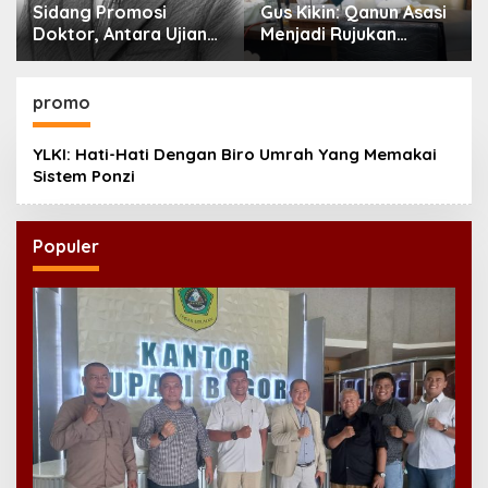
Sidang Promosi
Gus Kikin: Qanun Asasi
Doktor, Antara Ujian
Menjadi Rujukan
Ilmiah dan Pesta
Tertinggi NU,
Prestise
Melampaui AD/ART
promo
YLKI: Hati-Hati Dengan Biro Umrah Yang Memakai
Sistem Ponzi
Populer