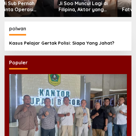
Ji Soo Muncul Lagi di
Filipina, Aktor yang
Fatwa Haram Nuklir
Hilang dari Korea Kini
Disambut Ribuan Fans
polwan
Kasus Pelajar Gertak Polisi: Siapa Yang Jahat?
Populer