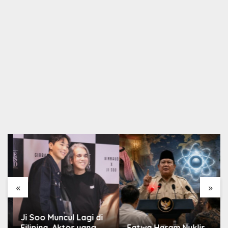
«
»
Ji Soo Muncul Lagi di
Filipina, Aktor yang
Fatwa Haram Nuklir