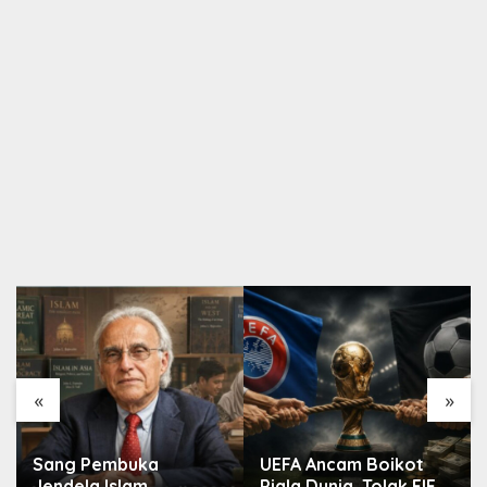
«
»
Sang Pembuka
UEFA Ancam Boikot
Jendela Islam
Piala Dunia, Tolak FIFA