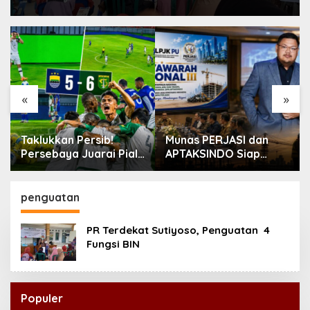
«
»
Taklukkan Persib!
Munas PERJASI dan
Persebaya Juarai Piala
APTAKSINDO Siap
Presiden 2026
Digelar, Bahas
Regenerasi hingga
Revisi AD/ART
penguatan
PR Terdekat Sutiyoso, Penguatan 4
Fungsi BIN
Populer