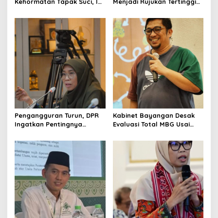
Kehormatan Tapak Suci, Ini
Menjadi Rujukan Tertinggi
Pesannya untuk Kader
NU, Melampaui AD/ART
Pengangguran Turun, DPR
Kabinet Bayangan Desak
Ingatkan Pentingnya
Evaluasi Total MBG Usai
Menciptakan Pekerjaan
Rentetan Keracunan
yang Layak
Massal