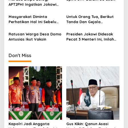
g
Reformasi 98!
APT2PHI Ingatkan Jokowi
Akan Gagalnya Stabilisasi
a
Harga Beras Nasional
Masyarakat Diminta
Untuk Orang Tua, Berikut
t
Perhatikan Hal Ini Sebelum
Tanda Dan Gejala
i
Membeli Obat
Gangguan Ginjal Akut Pada
Anak
Ratusan Warga Desa Domo
Presiden Jokowi Didesak
o
Antusias Ikut Vaksin
Pecat 3 Menteri Ini, Inilah
n
Alasannya
Don't Miss
Kapolri Jadi Anggota
Gus Kikin: Qanun Asasi