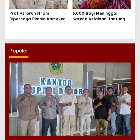
Prof Asrorun Ni’am
6.000 Bayi Meninggal
Dipercaya Pimpin Karteker
Karena Kelainan Jantung
PWNU Jambi, Dinilai Simbol
Bawaan, DPR Desak
Regenerasi Kepemimpinan
Pemerataan Operasi
NU
Jantung Anak
Populer