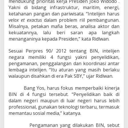
mendukung prioritas kerja Presiden Joko Widodo .
g
s
Yakni di bidang infrastruktur, maritim, energi,
i
ketahanan pangan dan pariwisata. “Intelijen harus
B
velox et exactus
dalam problem riil pembangunan.
I
Misalnya, petakan mafia beras, analisa aktor dan
N
kekuatannya, lalu beri saran apa langkah
menanganinya kepada Presiden,” kata Ridlwan.
Sesuai Perpres 90/ 2012 tentang BIN, intelijen
negara memiliki 4 fungsi yakni penyelidikan,
pengamanan, penggalangan dan koordinasi antar
lembaga intelijen. “Itu aturan yang masih berlaku
walaupun disahkan di era Pak SBY,” ujar Ridlwan.
Bang Yos, harus fokus memperbaiki kinerja
BIN di 4 fungsi tersebut. “Penyelidikan baik di
dalam negeri maupun di luar negeri harus lebih
professional, gunakan teknologi terbaru, termasuk
memantau sosial media,” katanya.
Pengamanan yang dilakukan BIN, sebut