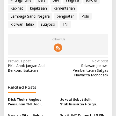
4 fungsi BIN
Bais
BIN
Imigrasi
Jokowi
Kabinet
kejaksaan
kementerian
Lembaga Sandi Negara
penguatan
Polri
Ridlwan Habib
sutiyoso
TNI
Follow Us
P
Previous post
Next post
PKL: Ahok Jangan Asal
Relawan Jokowi:
o
Berkoar, Buktikan!
Pembentukan Satgas
s
Nawacita Mendesak
t
Related Posts
n
a
Erick Thohir Angkat
Jokowi Sebut Sulit
v
Pensiunan TNI Jadi
Stabilisasikan Harga
Komisaris Pertamina, Aktifis
Gabah, APT2PHI: Tidak Sulit,
i
98: Tidak Sesuai Nafas
Asal Ada Kemauan Serius!
Merasa Ditipu Bulog,
Spirit JHT Dalam UU SJSN