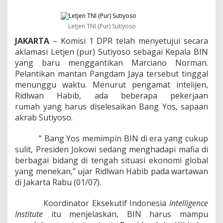
a
t
S
Letjen TNI (Pur) Sutiyoso
u
t
JAKARTA
– Komisi 1 DPR telah menyetujui secara
i
aklamasi Letjen (pur) Sutiyoso sebagai Kepala BIN
y
yang baru menggantikan Marciano Norman.
o
s
Pelantikan mantan Pangdam Jaya tersebut tinggal
o
menunggu waktu. Menurut pengamat intelijen,
,
Ridlwan Habib, ada beberapa pekerjaan
P
rumah yang harus diselesaikan Bang Yos, sapaan
e
akrab Sutiyoso.
n
g
u
” Bang Yos memimpin BIN di era yang cukup
a
sulit, Presiden Jokowi sedang menghadapi mafia di
t
berbagai bidang di tengah situasi ekonomi global
a
yang menekan,” ujar Ridlwan Habib pada wartawan
n
di Jakarta Rabu (01/07).
4
F
Koordinator Eksekutif Indonesia
Intelligence
u
Institute
itu menjelaskan, BIN harus mampu
n