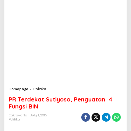
Homepage
/
Politika
P
R
PR Terdekat Sutiyoso, Penguatan 4
T
e
Fungsi BIN
r
d
Cakrawarta
July 1, 2015
Politika
e
k