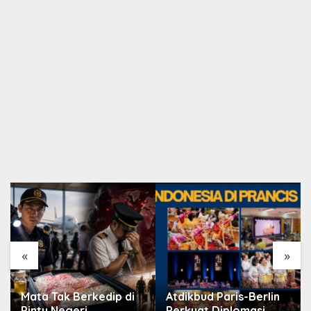
«
»
Mata Tak Berkedip di
Atdikbud Paris-Berlin
Pintu Negeri
Perkuat Diplomasi