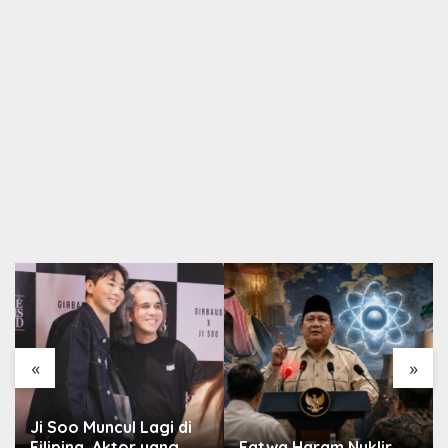
«
»
Ji Soo Muncul Lagi di
Filipina, Aktor yang
Fatwa Haram Nuklir