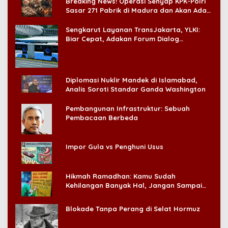
Breaking News! Operasi Senyap KPK-Polri
Sasar 271 Pabrik di Madura dan Akan Ada
‘Badai Pemeriksaan’
Sengkarut Layanan TransJakarta, YLKI:
Biar Cepat, Adakan Forum Dialog
Konsumen!
Diplomasi Nuklir Mandek di Islamabad,
Analis Soroti Standar Ganda Washington
Pembangunan Infrastruktur: Sebuah
Pembacaan Berbeda
Impor Gula vs Penghuni Usus
Hikmah Ramadhan: Kamu Sudah
Kehilangan Banyak Hal, Jangan Sampai
Kehilangan Diri Sendiri!
Blokade Tanpa Perang di Selat Hormuz