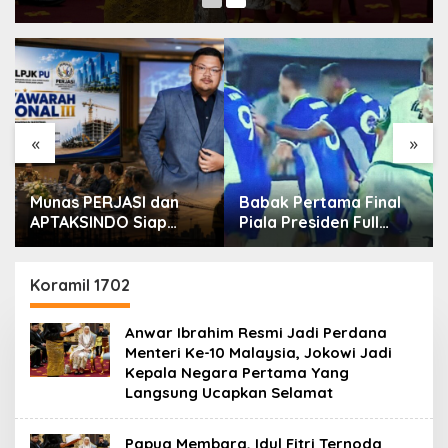
«
»
Munas PERJASI dan
Babak Pertama Final
APTAKSINDO Siap
Piala Presiden Full
Digelar, Bahas
Tegang, Skor Masih
Regenerasi hingga
Imbang
Revisi AD/ART
Koramil 1702
Anwar Ibrahim Resmi Jadi Perdana
Menteri Ke-10 Malaysia, Jokowi Jadi
Kepala Negara Pertama Yang
Langsung Ucapkan Selamat
Papua Membara, Idul Fitri Ternoda