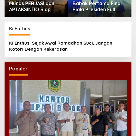
Munas PERJASI dan
Babak Pertama Final
APTAKSINDO Siap
Piala Presiden Full
Digelar, Bahas
Tegang, Skor Masih
Regenerasi hingga
Imbang
Revisi AD/ART
Ki Enthus
Ki Enthus: Sejak Awal Ramadhan Suci, Jangan
Kotori Dengan Kekerasan
Populer