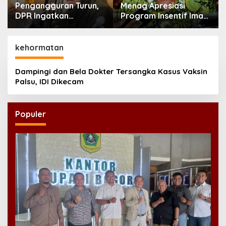
Pengangguran Turun,
Menag Apresiasi
DPR Ingatkan
Program Insentif Imam
Pentingnya
Masjid di Jatim, DMI
Menciptakan
Dorong Jadi Model
Pekerjaan yang Layak
Nasional
kehormatan
Dampingi dan Bela Dokter Tersangka Kasus Vaksin
Palsu, IDI Dikecam
Populer