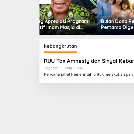
iasi Program
Bulan Dana Pensiun
m Masjid di
Pertama Digelar
Jalur 
Dorong Jadi
September, Industri
nal
Perkuat Ekosistem Pensiun
Berkelanjutan
kebangkrutan
RUU Tax Amnesty dan Sinyal Keba
Gagasan
|
May 2, 2016
B
Y
Rencana jahat Pemerintah untuk melakukan pen
C
A
K
R
A
W
A
R
T
A