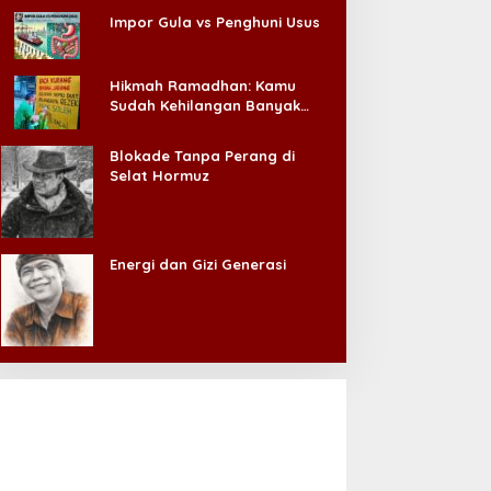
Impor Gula vs Penghuni Usus
Hikmah Ramadhan: Kamu
Sudah Kehilangan Banyak
Hal, Jangan Sampai
Kehilangan Diri Sendiri!
Blokade Tanpa Perang di
Selat Hormuz
Energi dan Gizi Generasi