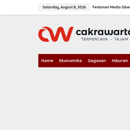
S
k
Saturday, August 8, 2026
Pedoman Media Sibe
i
p
t
o
c
o
n
t
e
n
Home
Ekonomika
Gagasan
Hiburan
t