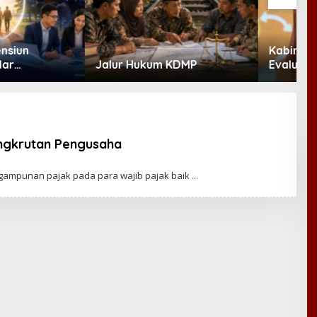
Kabinet Bayangan Desak
M
Hukum KDMP
Evaluasi Total MBG Usai
B
Rentetan Keracunan
P
Massal
D
B
ngkrutan Pengusaha
gampunan pajak pada para wajib pajak baik