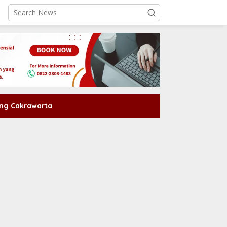
ng Cakrawarta