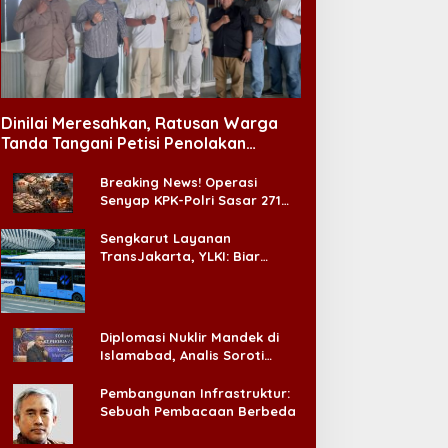
unas VI APKLI-P Akan
Menag Apresiasi Program
ahas Pembentukan Badan
Insentif Imam Masjid di
erekonomian UMKM RI,
Jatim, DMI Dorong Jadi
Dinilai Meresahkan, Ratusan Warga
inilai Penting Hadapi
Model Nasional
Tanda Tangani Petisi Penolakan
onus Demografi
Tempat Hiburan Malam di CitraLand
Breaking News! Operasi
Senyap KPK-Polri Sasar 271
Pabrik di Madura dan Akan
Ada ‘Badai Pemeriksaan’
Sengkarut Layanan
TransJakarta, YLKI: Biar
Cepat, Adakan Forum Dialog
Konsumen!
Diplomasi Nuklir Mandek di
Islamabad, Analis Soroti
Standar Ganda Washington
Pembangunan Infrastruktur:
Sebuah Pembacaan Berbeda