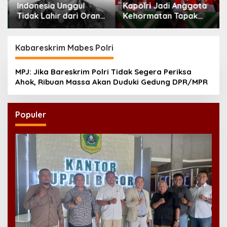
Indonesia Unggul
Kapolri Jadi Anggota
Tidak Lahir dari Orang
Kehormatan Tapak
Pintar Saja
Suci, Ini Pesannya
untuk Kader
Kabareskrim Mabes Polri
MPJ: Jika Bareskrim Polri Tidak Segera Periksa
Ahok, Ribuan Massa Akan Duduki Gedung DPR/MPR
Populer