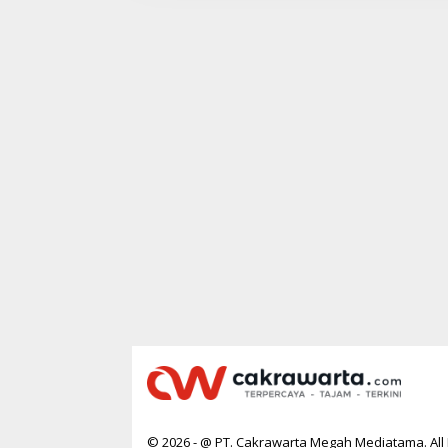
W
A
R
T
A
© 2026 - @ PT. Cakrawarta Megah Mediatama. All 