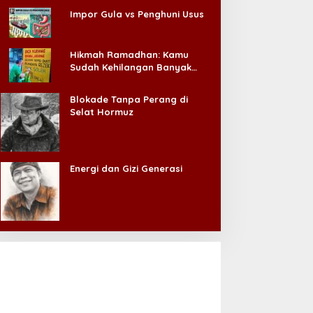
Impor Gula vs Penghuni Usus
Hikmah Ramadhan: Kamu
Sudah Kehilangan Banyak
Hal, Jangan Sampai
Kehilangan Diri Sendiri!
Blokade Tanpa Perang di
Selat Hormuz
Energi dan Gizi Generasi