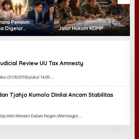
Dana Pensiun
K
a Digelar
Jalur Hukum KDMP
E
ber, Industri
R
t Ekosistem Pensiun
M
anjutan
udicial Review UU Tax Amnesty
bu (31/8/2016) pukul 14.00
an Tjahjo Kumolo Dinilai Ancam Stabilitas
) oleh Menteri Dalam Negeri (Mendagri)