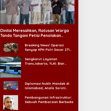
abinet Bayangan Desak
Pengangguran Turun, DPR
valuasi Total MBG Usai
Ingatkan Pentingnya
entetan Keracunan
Menciptakan Pekerjaan
Dinilai Meresahkan, Ratusan Warga
assal
yang Layak
Tanda Tangani Petisi Penolakan
Tempat Hiburan Malam di CitraLand
Breaking News! Operasi
Senyap KPK-Polri Sasar 271
Pabrik di Madura dan Akan
Ada ‘Badai Pemeriksaan’
Sengkarut Layanan
TransJakarta, YLKI: Biar
Cepat, Adakan Forum Dialog
Konsumen!
Diplomasi Nuklir Mandek di
Islamabad, Analis Soroti
Standar Ganda Washington
Pembangunan Infrastruktur:
Sebuah Pembacaan Berbeda