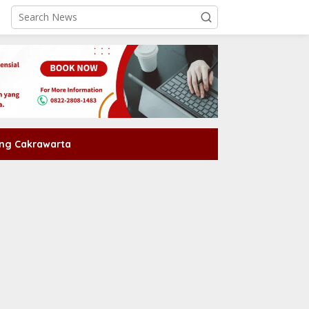
ng Cakrawarta