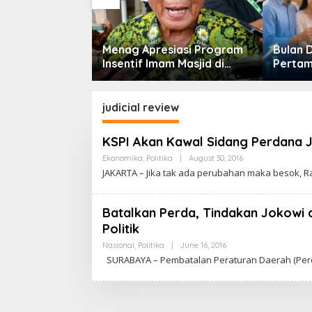
n Turun, DPR
Menag Apresiasi Program
Bulan 
ntingnya
Insentif Imam Masjid di
Pertam
 Pekerjaan
Jatim, DMI Dorong Jadi
Septem
Model Nasional
Perkua
Berkel
judicial review
KSPI Akan Kawal Sidang Perdana J
Ekonomika
,
Politika
|
August 30, 2016
B
Y
JAKARTA – Jika tak ada perubahan maka besok, Ra
C
A
K
R
Batalkan Perda, Tindakan Jokowi d
A
Politik
W
A
Nasional
,
Politika
|
June 16, 2016
B
R
Y
T
SURABAYA – Pembatalan Peraturan Daerah (Perda
C
A
A
K
R
A