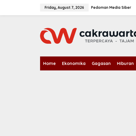
S
k
Friday, August 7, 2026
Pedoman Media Siber
i
p
t
o
c
o
n
t
e
n
Home
Ekonomika
Gagasan
Hiburan
t