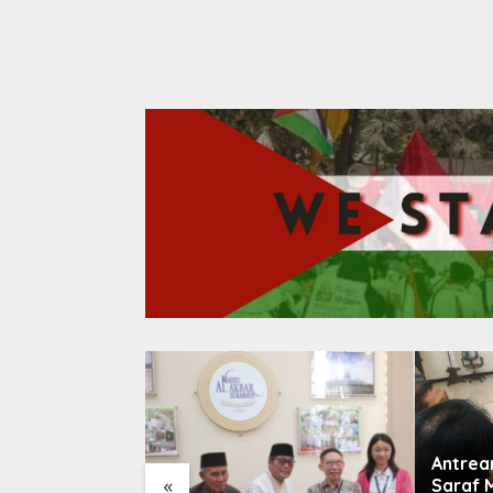
Antrea
«
Saraf 