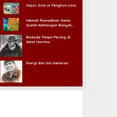
Impor Gula vs Penghuni Usus
Hikmah Ramadhan: Kamu
Sudah Kehilangan Banyak
Hal, Jangan Sampai
Kehilangan Diri Sendiri!
Blokade Tanpa Perang di
Selat Hormuz
Energi dan Gizi Generasi