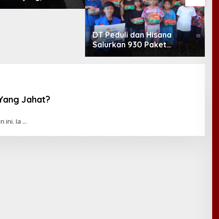
Minta Layanan RSUD
etomo Dievaluasi
DT Peduli dan Hisana
6
Salurkan 930 Paket
K
Makanan bagi Korban
B
Kebakaran Tallo
P
J
 Yang Jahat?
 ini. Ia