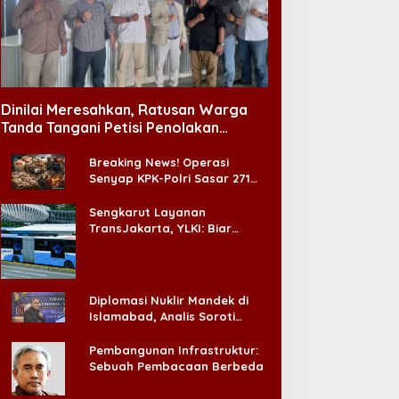
.000 Bayi Meninggal
arena Kelainan Jantung
Koperasi Tanpa Pijakan
awaan, DPR Desak
Dinilai Meresahkan, Ratusan Warga
emerataan Operasi
Tanda Tangani Petisi Penolakan
antung Anak
Tempat Hiburan Malam di CitraLand
Breaking News! Operasi
Senyap KPK-Polri Sasar 271
Pabrik di Madura dan Akan
Ada ‘Badai Pemeriksaan’
Sengkarut Layanan
TransJakarta, YLKI: Biar
Cepat, Adakan Forum Dialog
Konsumen!
Diplomasi Nuklir Mandek di
Islamabad, Analis Soroti
Standar Ganda Washington
Pembangunan Infrastruktur:
Sebuah Pembacaan Berbeda