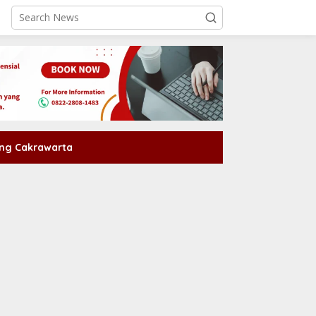
ng Cakrawarta