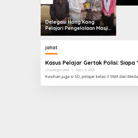
Jatim 
Dr. So
Delegasi Hong Kong
npa Pijakan
Pelajari Pengelolaan Masjid
Al-Akbar Surabaya
jahat
Kasus Pelajar Gertak Polisi: Siapa
Uncategorized
|
April 9, 2016
B
Y
Kasihan juga si SD, pelajar kelas 3 SMA dari Medan
C
A
K
R
A
W
A
R
T
A