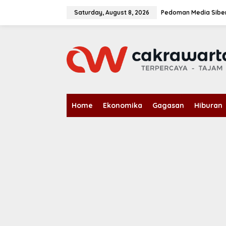
S
k
Saturday, August 8, 2026
Pedoman Media Sibe
i
p
t
o
c
o
n
t
e
n
Home
Ekonomika
Gagasan
Hiburan
t