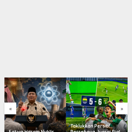
«
»
Taklukkan Persib!
Fatwa Haram Nuklir
Persebaya Juarai Piala