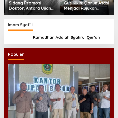
Sidang Promosi
Gus Kikin: Qanun Asasi
Doktor, Antara Ujian
Menjadi Rujukan
Ilmiah dan Pesta
Tertinggi NU,
Prestise
Melampaui AD/ART
Imam Syafi’i
Ramadhan Adalah Syahrul Qur'an
Populer