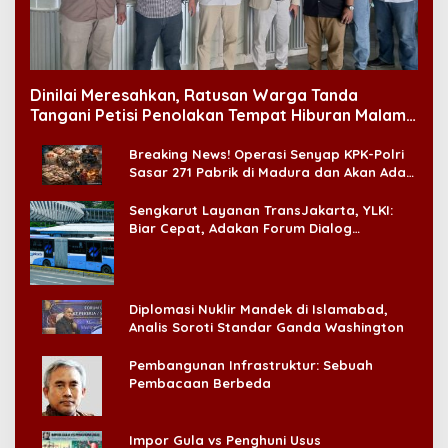
Dinilai Meresahkan, Ratusan Warga Tanda
Tangani Petisi Penolakan Tempat Hiburan Malam
di CitraLand
Breaking News! Operasi Senyap KPK-Polri
Sasar 271 Pabrik di Madura dan Akan Ada
‘Badai Pemeriksaan’
Sengkarut Layanan TransJakarta, YLKI:
Biar Cepat, Adakan Forum Dialog
Konsumen!
Diplomasi Nuklir Mandek di Islamabad,
Analis Soroti Standar Ganda Washington
Pembangunan Infrastruktur: Sebuah
Pembacaan Berbeda
Impor Gula vs Penghuni Usus