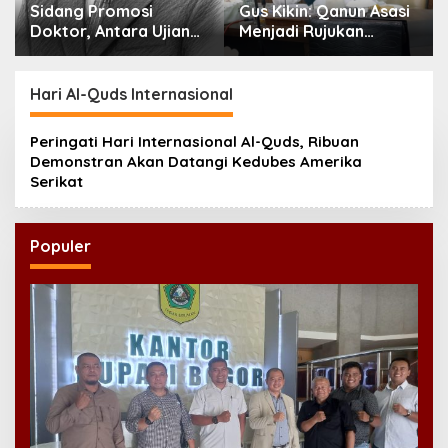
Sidang Promosi
Gus Kikin: Qanun Asasi
Doktor, Antara Ujian
Menjadi Rujukan
Ilmiah dan Pesta
Tertinggi NU,
Prestise
Melampaui AD/ART
Hari Al-Quds Internasional
Peringati Hari Internasional Al-Quds, Ribuan
Demonstran Akan Datangi Kedubes Amerika
Serikat
Populer